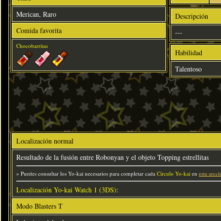
Merican, Raro
Descripción
Comida favorita
---
Chocobarritas
Habilidad
Talentoso
Localización normal
Resultado de la fusión entre Robonyan y el objeto Topping estrellitas
» Puedes consultar los Yo-kai necesarios para completar cada
Círculo Yo-kai
en
esta secci
Localización Yo-kai Watch 1 (3DS)
:
Modo Blasters T