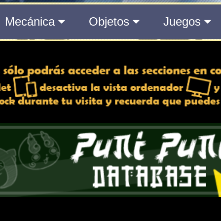
el Medálium de YO-KAI WATCH 3
 y desactiva la vista de
e lo esté, para una mejor
iencia
Atributos
Rango