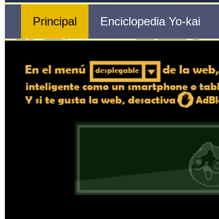
Nº 182 d
🔄 Gira el dispositivo
Montaña Loca
ordenador, en caso de qu
exper
Nombre del Yo-kai
Tribu