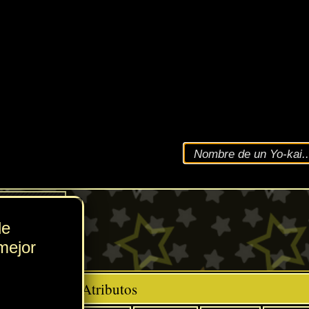
VEL
70