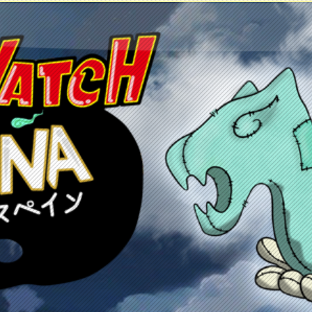
tos
Juegos
Anime y manga
Recursos
Co