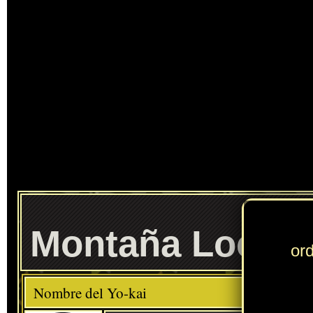
Ente
Montaña Loca
Elemento
Clase
Descripción
Comida favorita
---
Sushi
Habilidad
Al Límite
Localización normal
Hospital Nocturno (Floridablanca)
» Puedes consultar los Yo-kai necesarios para completar cada
Círculo Yo-kai
en
esta sección
.