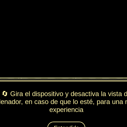
ndido
PV
FUE
ESP
DEF
438
104
66
259
Rol
---
Lista de movimientos
Ataque
Palmetazo
Técnica
Granizo
Espiritación
Perseverancia
Animáximum
Tenacidad Suma