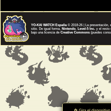
YO-KAI WATCH España
© 2018-26 | La presentación, 
sitio. De igual forma,
Nintendo
,
Level-5 Inc.
y el resto
bajo una licencia de
Creative Commons
(puedes consul
🔄 Gira el dispositivo