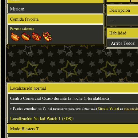
Merican
Descripción
Comida favorita
---
Perritos calientes
Habilidad
¡Arriba Todos!
Localización normal
Centro Comercial Ocaso durante la noche (Floridablanca)
» Puedes consultar los Yo-kai necesarios para completar cada
Círculo Yo-kai
en
esta secci
Localización Yo-kai Watch 1 (3DS)
:
Modo Blasters T