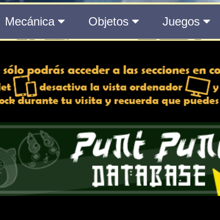
del Medálium de YO-KAI WATCH 3
 y desactiva la vista de
e lo esté, para una mejor
iencia
Atributos
Rango