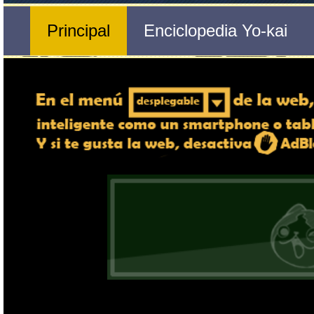
Nº 170 
🔄 Gira el dispositivo
Inquielifante
ordenador, en caso de qu
exper
Nombre del Yo-kai
Tribu