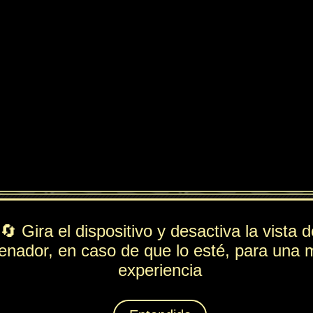
ndido
PV
FUE
ESP
DEF
304
147
26
147
Rol
---
Lista de movimientos
Ataque
Golpe Curvado
Técnica
Torrente
Espiritación
Incontinencia
Animáximum
Golpe Inquieto