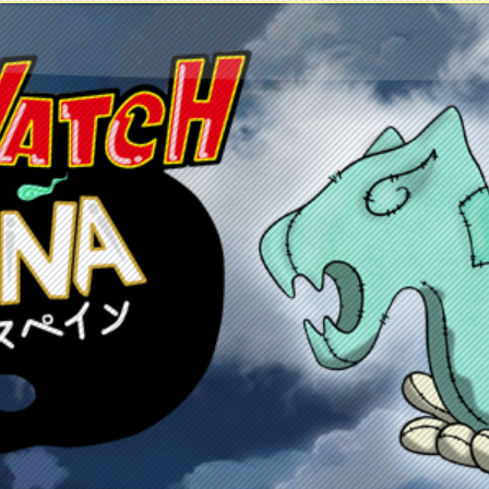
etos
Juegos
Anime y manga
Recursos
C