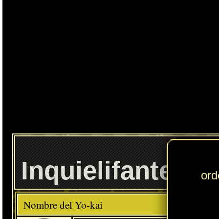
Ente
Inquielifante
Elemento
Clase
Descripción
Comida favorita
---
Arroz
Habilidad
Aguante
Localización normal
Colinas del Aura: río (Floridablanca)
» Puedes consultar los Yo-kai necesarios para completar cada
Círculo Yo-kai
en
esta sección
.