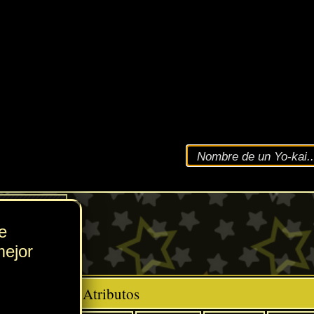
VEL
179