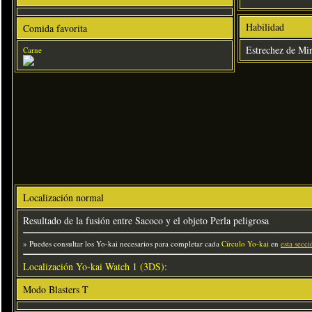
Habilidad
Comida favorita
Estrechez de Mi
Carne
Localización normal
Resultado de la fusión entre Sacoco y el objeto Perla peligrosa
» Puedes consultar los Yo-kai necesarios para completar cada
Círculo Yo-kai
en
esta secci
Localización Yo-kai Watch 1 (3DS)
:
Modo Blasters T