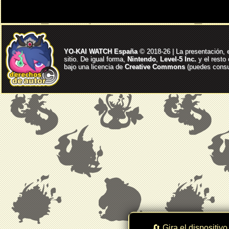
YO-KAI WATCH España
© 2018-26 | La presentación, 
sitio. De igual forma,
Nintendo
,
Level-5 Inc.
y el resto
bajo una licencia de
Creative Commons
(puedes consul
🔄 Gira el dispositivo