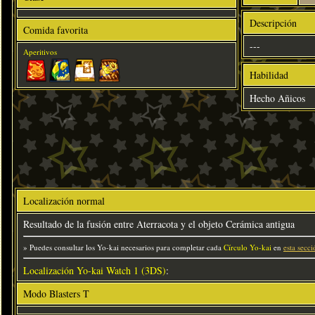
Descripción
Comida favorita
---
Aperitivos
Habilidad
Hecho Añicos
Localización normal
Resultado de la fusión entre Aterracota y el objeto Cerámica antigua
» Puedes consultar los Yo-kai necesarios para completar cada
Círculo Yo-kai
en
esta secci
Localización Yo-kai Watch 1 (3DS)
:
Modo Blasters T