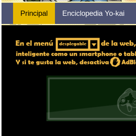
Nº 137 
🔄 Gira el dispositivo
Coneagente
ordenador, en caso de qu
exper
Nombre del Yo-kai
Ente
Tribu