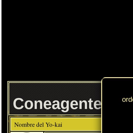
Coneagente
Elemento
Clase
Merican
Descripción
Comida favorita
---
Postres
Habilidad
Viento a Favor
Localización normal
Recompensa de la misión: Una heroína adorable [Sushi]
» Puedes consultar los Yo-kai necesarios para completar cada
Círculo Yo-kai
en
esta sección
.