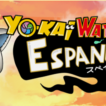
etos
Juegos
Anime y manga
Recursos
C