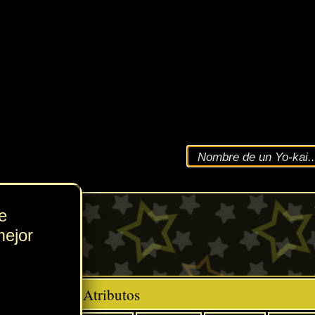
VEL
250