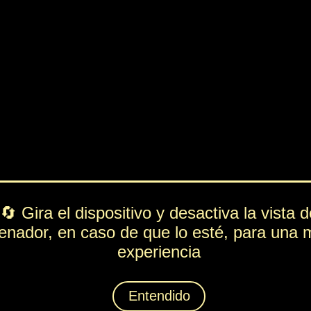
PV
FUE
ESP
DEF
428
37
212
84
Lista de movimientos
Rol
---
Ataque
Lanzacartas
Técnica
Temporal
Espiritación
Elegante
Animáximum
As de Corazones