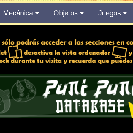
del Medálium de YO-KAI WATCH 3
 y desactiva la vista de
e lo esté, para una mejor
iencia
Atributos
ndido
Rango