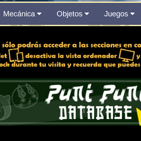
del Medálium de YO-KAI WATCH 3
 y desactiva la vista de
e lo esté, para una mejor
iencia
Atributos
ndido
Rango