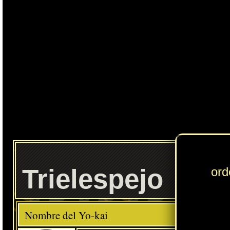
Trielespejo
Elemento
Clase
Descripción
Comida favorita
---
Comida china
Habilidad
Cuerpo Espejo
Localización normal
Resultado de la fusión entre Telespejo y Trilépata
» Puedes consultar los Yo-kai necesarios para completar cada
Círculo Yo-kai
en
esta sección
.