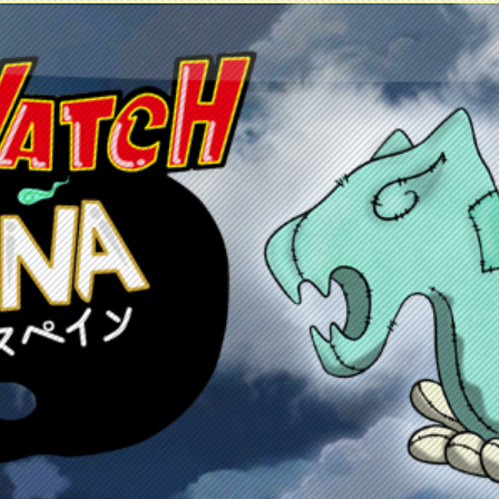
etos
Juegos
Anime y manga
Recursos
C