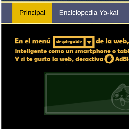
Nº 119 
🔄 Gira el dispositivo
Trielespejo
ordenador, en caso de qu
exper
Nombre del Yo-kai
Ente
Tribu