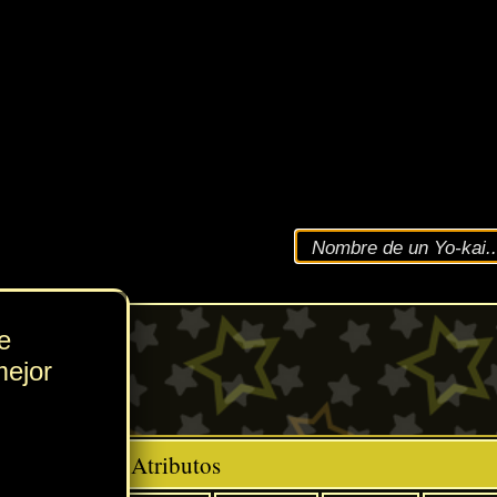
VEL
57