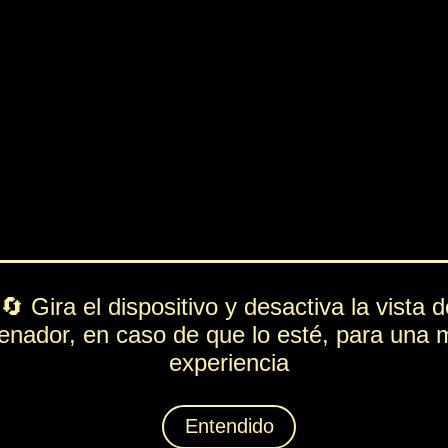
PV
FUE
ESP
DEF
428
52
262
214
Rol
---
Lista de movimientos
Ataque
Placaje
Técnica
Segavidas
Espiritación
Energía Espejo
Animáximum
Espejito