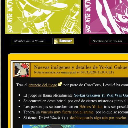
Nuevas imágenes y detalles de Yo-kai Gakue
Noticia enviada por
ɐɯuǝ-pɹol
el 14.03.2020 (15:08 CET)
Tras el
anuncio del juego
por parte de CoroCoro, Level-5 ha co
Yo-kai Gakuen Y:
Wai Wai Ga
El juego se llama oficialmente
Se centrará en descubrir el por qué de ciertos misterios junto al
Los personajes se transforman en
Héroes Yo-kai
tras ser poseíd
Tendrá un
vínculo muy fuerte con el anime
, por lo que se recom
Yo-kai Watch 4++
Si tienes
desbloquearás algo aún por revelar