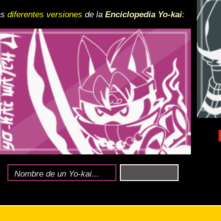
 y desactiva la vista de
e lo esté, para una mejor
iencia
ndido