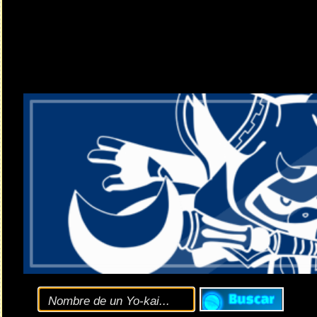
Clic
aquí
para consultar
opciones de búsqueda
y las
diferentes versiones
de la
E
El nuevo evento de Puni Puni llega con la pr
Noticia enviada por
ɐɯuǝ-pɹol
el 30.04.2026 (11:08 CEST)