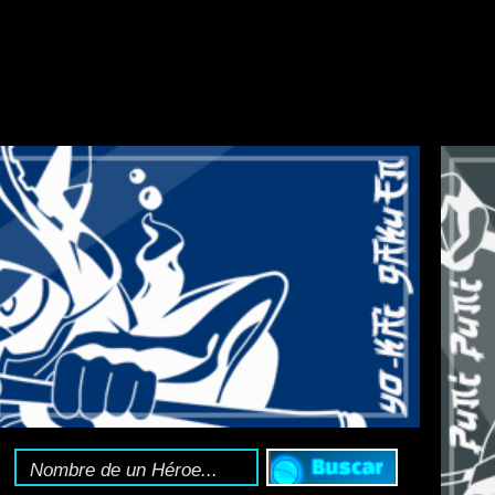
HOLY HORROR MA
nciclopedia Yo-kai
:
Toda la información del 
Sígue el
canal de T
o sigue la web en X 
imera colaboración con The Eminence in Shadow