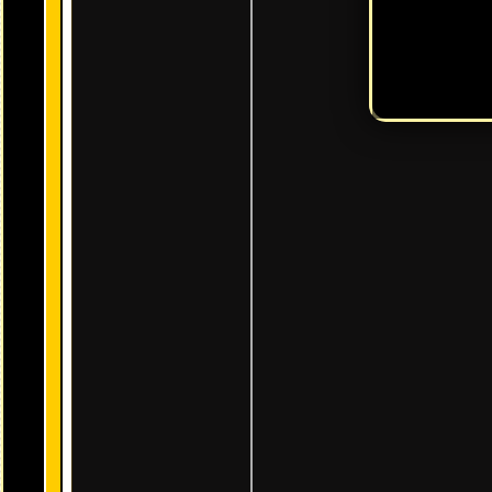
Detalles básicos:
Fecha:
entre los días 1 y 16 de mayo 
El evento tendrá lugar
Formato:
Punitto Shot. Tienes un resumen de las bases en
este
Los jefes serán
Gamma
(normales) y
Zeta
(difíciles).
Son débiles ante las tribus Valiente/Robusta y Oscura/Sini