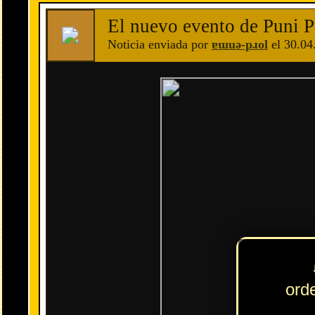
c
El nuevo evento de
Yo-kai Watch: Puni Puni
llega con la primera
Se añaden al juego un total de 12 punis y se regala a Alexia Midgar 