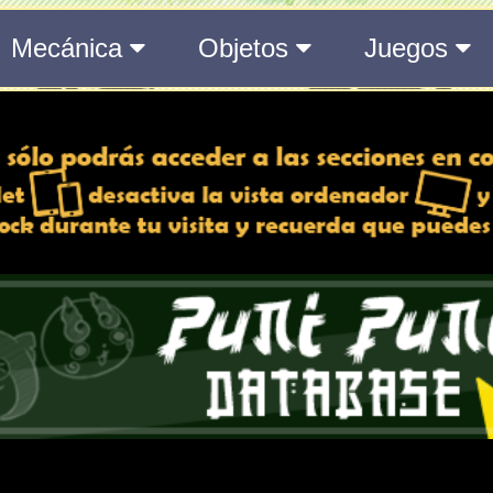
09 día/s | 08 h | 02
Toda la información del even
889 día/s | 08 h | 0