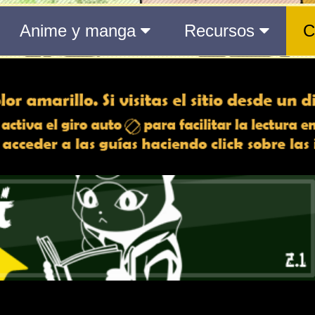
 min | 31 s
to actual
aquí
.
2 min | 31 s