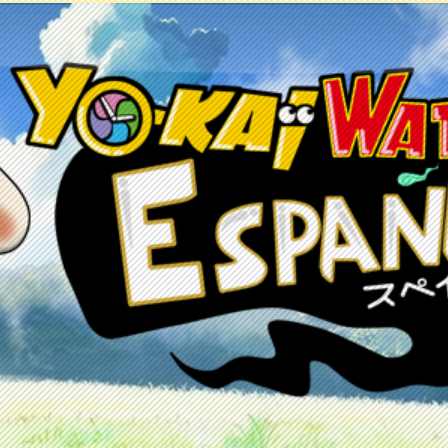
etos
Juegos
Anime y manga
Recursos
C