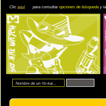
🔄 Gira el dispositivo
ordenador, en caso de qu
exper
Ente