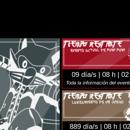
NSION
juego
aquí
.
elegram
(Twitter):