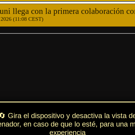
olaboración con
The Eminence in Shadow
.
por iniciar sesión.