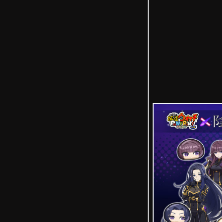
 siempre, el Yo-kai tendrá más HP, hará más daño y contraatacará, etc. Para
cumpliendo ciertos requisitos:
Supera 30 niveles normales
Reduce el HP que recupera
Supera 40 niveles normales
Reduce la caída de las bolas de daño
Supera misiones (
traducidas abajo
)
Reduce el HP
Supera misiones (
traducidas abajo
)
Reduce el daño
Supera 9 niveles difíciles
Reduce el contraataque
Supera 10 niveles difíciles
Reduce el HP