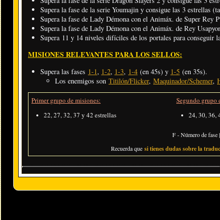
Supera la fase de la serie Dragon Slayers 2 y consigue las 3 estrel
Supera la fase de la serie Youmajin y consigue las 3 estrellas (tar
Supera la fase de Lady Démona con el Animáx. de Super Rey Pun
Supera la fase de Lady Démona con el Animáx. de Rey Usapyon 
Supera 11 y 14 niveles difíciles de los portales para conseguir la
MISIONES RELEVANTES PARA LOS SELLOS:
Supera las fases
1-1
,
1-2
,
1-3
,
1-4
(en 45s) y
1-5
(en 35s).
Los enemigos son
Titilón/Flicker
,
Maquinador/Schemer
,
Primer grupo de misiones:
Segundo grupo d
22, 27, 32, 37 y 42 estrellas
24, 30, 36, 
F - Número de fase |
Recuerda que
si tienes dudas sobre la traduc