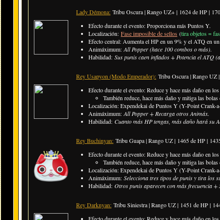
Lady Démona:
Tribu Oscura | Rango UZ+ |
1624 de HP | 17
Efecto durante el evento: Proporciona más Puntos Y.
Localización:
Fase imposible de sellos
(
tira objetos = fa
Efecto central: Aumenta el HP en un 9% y el ATQ en un 
Animáximum:
All Popper (hace 100 combos o más)
.
Habilidad:
Sus punis caen inflados + Potencia el ATQ (a
Rey Usapyon (Modo Emperador):
Tribu Oscura | Rango UZ 
Efecto durante el evento: Reduce y hace más daño en los p
También reduce, hace más daño y mitiga las bolas 
Localización: Expendekai de Puntos Y (Y-Point Crank-a-
Animáximum:
All Popper + Recarga otros Animáx
.
Habilidad:
Cuanto más HP tengas, más daño hará su An
Rey Buchinyan:
Tribu Guapa | Rango UZ |
1465 de HP | 14
Efecto durante el evento: Reduce y hace más daño en los p
También reduce, hace más daño y mitiga las bolas 
Localización: Expendekai de Puntos Y (Y-Point Crank-a-
Animáximum:
Selecciona tres tipos de punis y tira los 
Habilidad:
Otros punis aparecen con más frecuencia + S
Rey Darknyan:
Tribu Siniestra | Rango UZ |
1451 de HP | 1
Efecto durante el evento: Reduce y hace más daño en los p