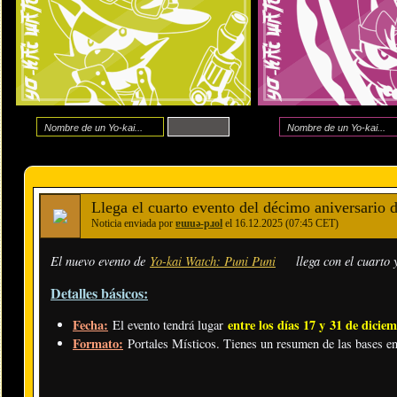
Llega el cuarto evento del décimo aniversario 
Noticia enviada por
ɐɯuǝ-pɹol
el 16.12.2025 (07:45 CET)
El nuevo evento de
Yo-kai Watch: Puni Puni
llega con el cuarto 
Detalles básicos:
Fecha:
entre los días 17 y 31 de dicie
El evento tendrá lugar
Formato:
Portales Místicos. Tienes un resumen de las bases e