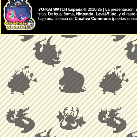
YO-KAI WATCH España
© 2018-26 | La presentación, 
sitio. De igual forma,
Nintendo
,
Level-5 Inc.
y el resto
bajo una licencia de
Creative Commons
(puedes consul