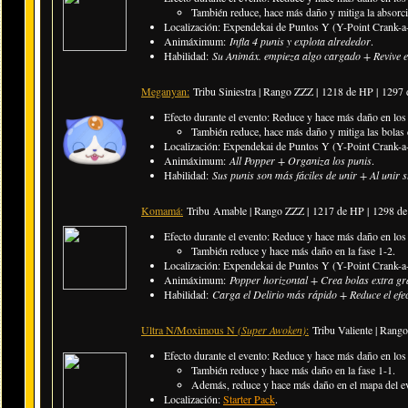
También reduce, hace más daño y mitiga la absorci
Localización: Expendekai de Puntos Y (Y-Point Crank-a-
Animáximum:
Infla 4 punis y explota alrededor
.
Habilidad:
Su Animáx. empieza algo cargado + Revive 
Meganyan:
Tribu Siniestra | Rango ZZZ | 1218 de HP | 129
Efecto durante el evento: Reduce y hace más daño en los
También reduce, hace más daño y mitiga las bolas 
Localización: Expendekai de Puntos Y (Y-Point Crank-a-
Animáximum:
All Popper + Organiza los punis
.
Habilidad:
Sus punis son más fáciles de unir + Al unir
Komamá:
Tribu Amable | Rango ZZZ |
1217 de HP | 1298 d
Efecto durante el evento: Reduce y hace más daño en los
También reduce y hace más daño en la fase 1-2.
Localización: Expendekai de Puntos Y (Y-Point Crank-a-
Animáximum:
Popper horizontal + Crea bolas extra g
Habilidad:
Carga el Delirio más rápido + Reduce el efec
Ultra N/Moximous N
(Super Awoken)
:
Tribu Valiente | Rango
Efecto durante el evento: Reduce y hace más daño en los
También reduce y hace más daño en la fase 1-1.
Además, reduce y hace más daño en el mapa del e
Localización:
Starter Pack
.