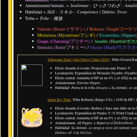
Soultimate - ひっさつわざ - Amulti
Animáximum/Animáx. =
Skill - スキル - Compétence |
Fever
Habilidad =
Delirio:
Tribe - 種族
Tribu =
Valiente (Brave/イサマシ)
/
Robusta (Tough/ゴーケ
Misteriosa (Mysterious/フシギ)
/
Escurridiza (Sli
Guapa (Charming/プリチー)
/
Amable (Heartful/ポ
Siniestra (Eerie/ブキミー)
/
Oscura (Shady/ウスラカ
Yabusame Zazel (Año Nuevo Chino 2026):
Tribu Oscura| R
Efecto durante el evento: Proporciona más Puntos Y.
Localización: Expendekai de Monedas Nyanbo (Nyanbo 
Efecto central: Aumenta el HP en un 4% y el ATQ en un 
Animáximum:
Extreme Popper
.
Habilidad:
Potencia la tribu Oscura + Su Animáx. se car
Super Rey Puni:
Tribu Robusta | Rango UZ+ |
1650 de HP |
Efecto durante el evento: Reduce y hace más daño en la f
Localización: Expendekai de Puntos Y (Y-Point Crank-a-
Efecto central: Aumenta el HP en un 6% y el ATQ en un 
Animáximum:
All Popper + Refuerza el Delirio/Fever
.
Habilidad:
Su Animáx. se carga a veces (al explotar pu
Delirio)
(nº 11d, 01/11c).