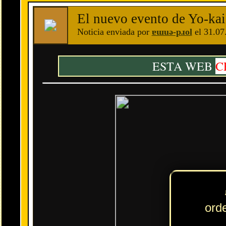
c
El nuevo evento de
Yo-kai Watch: Puni Puni
llega con la primera
Se añaden al juego un total de 15 personajes nuevos: