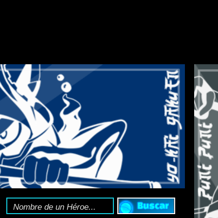
HOLY HORROR MA
nciclopedia Yo-kai
:
Toda la información del 
Sígue el
canal de T
o sigue la web en X 
 llega con la primera colaboración con MUSHOKU TENSEI
N TU AYUDA. HAZ
CLICK AQUÍ
PARA EVITARLO.