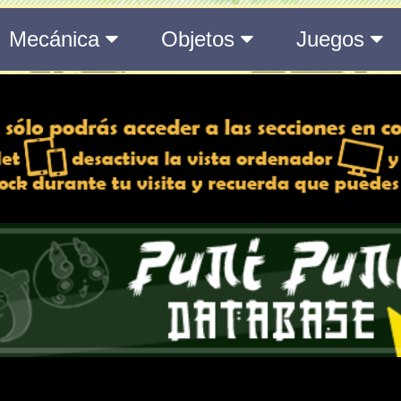
07 día/s | 02 h | 18
Toda la información del even
887 día/s | 02 h | 1