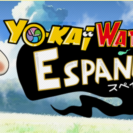
etos
Juegos
Anime y manga
Recursos
C