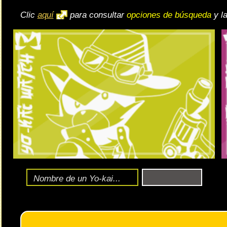
🔄 Gira el dispositivo
ordenador, en caso de qu
exper
Ente