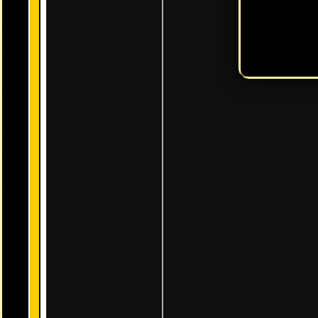
Detalles básicos:
Fecha:
entre los días 1 y 16 de agosto
El evento tendrá lugar
Formato:
Ohajiki. Tienes un resumen de las bases en
este enl
Los jefes serán
Paul Greyrat
(normales) y
Roxy Migurdia
Son débiles ante las tribus Siniestra/Oscura y Valiente/Ro
con tracción
El lanzamiento es
, al estilo Monster Strike.