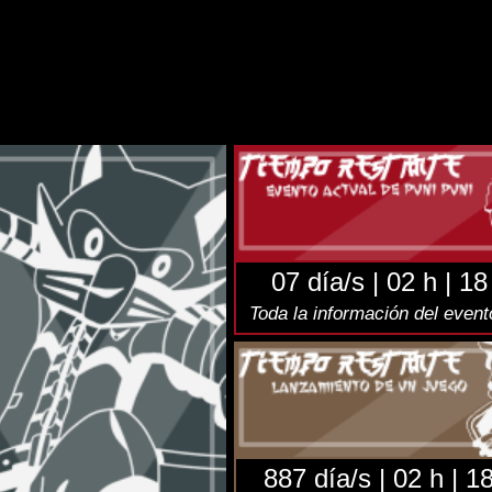
NSION
juego
aquí
.
elegram
(Twitter):