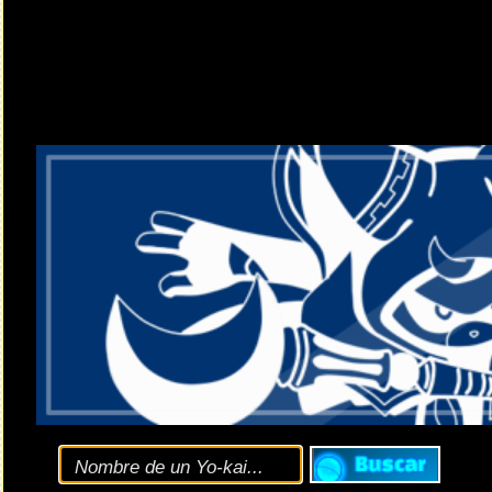
Clic
aquí
para consultar
opciones de búsqueda
y las
diferentes versiones
de la
E
El nuevo evento de Yo-kai Watch: Puni Puni
Noticia enviada por
ɐɯuǝ-pɹol
el 31.07.2025 (08:40 CEST)
ESTA WEB
CERRARÁ PRONTO
SI