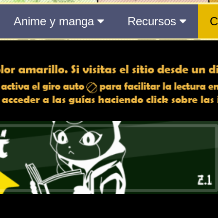
 min | 32 s
to actual
aquí
.
8 min | 32 s