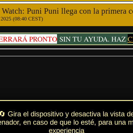
olaboración con
MUSHOKU TENSEI
.