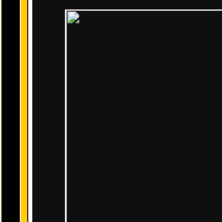
Fase de Eris Boreas Greyrat:
Podemos conseguir a
Eris Boreas Greyrat
en una fase imposible en 
Para reducir los efectos debes completar 6 sellos derrotando a cier