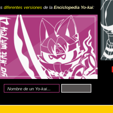
 y desactiva la vista de
e lo esté, para una mejor
iencia
ndido