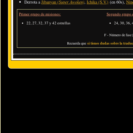
(Super Awoken)
Derrota a
Jibanyan
,
Ichika (S.V.)
(en 60s),
Nin
Primer grupo de misiones:
Segundo grupo d
22, 27, 32, 37 y 42 estrellas
24, 30, 36, 
F - Número de fase |
Recuerda que
si tienes dudas sobre la traduc