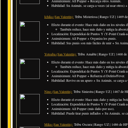
Animáximum: All Popper + Recarga otros Animáx.
Habilidad: Su Animáx. se carga a veces (al usar otros) +
Ichika (San Valentín):
Tribu Misteriosa | Rango UZ |
1469 de
Efecto durante el evento: Hace más daño en los niveles di
También reduce, hace más daño y mitiga la absor
Localización: Expendekai de Puntos Y (Y-Point Crank-a-
Animáximum: All Popper + Organiza los punis.
Habilidad: Sus punis son más fáciles de unir + Su Animá
Yotsuba (San Valentín):
Tribu Amable | Rango UZ |
1468 de
Efecto durante el evento: Hace más daño en los niveles di
También reduce, hace más daño y mitiga la absorc
Localización: Expendekai de Puntos Y (Y-Point Crank-a-
Animáximum: All Popper + Refuerza el Delirio/Fever.
Habilidad: Revive en un apuro + Su Animáx. se carga a ve
Nino (San Valentín):
Tribu Siniestra | Rango UZ |
1467 de H
Efecto durante el evento: Hace más daño y mitiga las bol
Localización: Expendekai de Puntos Y (Y-Point Crank-a-
Animáximum: All Popper (más daño por uso).
Habilidad: Puede tirar punis inflados + Su Animáx. se car
Miku (San Valentín):
Tribu Oscura | Rango UZ |
1486 de HP