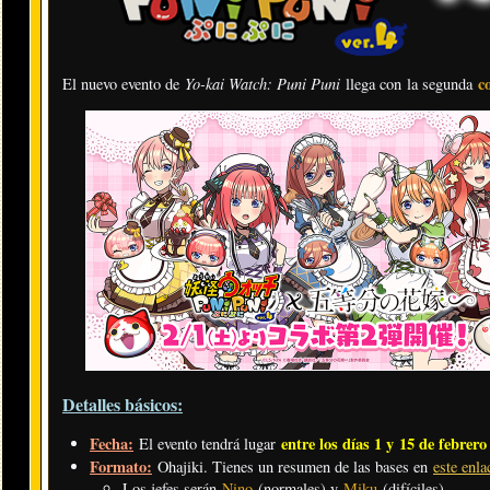
Yo-kai Watch: Puni Puni
c
El nuevo evento de
llega con la segunda
Detalles básicos:
Fecha:
entre los días 1 y 15 de febrero
El evento tendrá lugar
Formato:
Ohajiki. Tienes un resumen de las bases en
este enla
Los jefes serán
Nino
(normales) y
Miku
(difíciles).