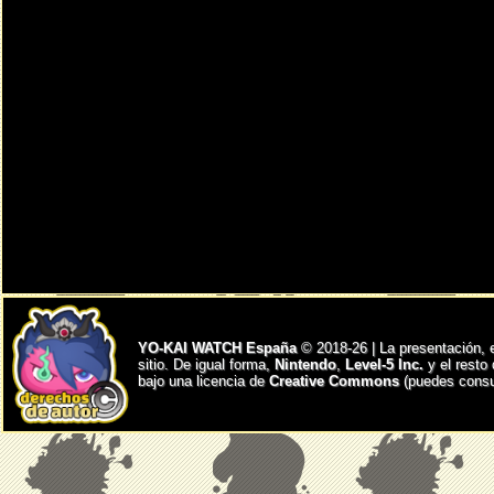
YO-KAI WATCH España
© 2018-26 | La presentación, 
sitio. De igual forma,
Nintendo
,
Level-5 Inc.
y el resto
bajo una licencia de
Creative Commons
(puedes consul