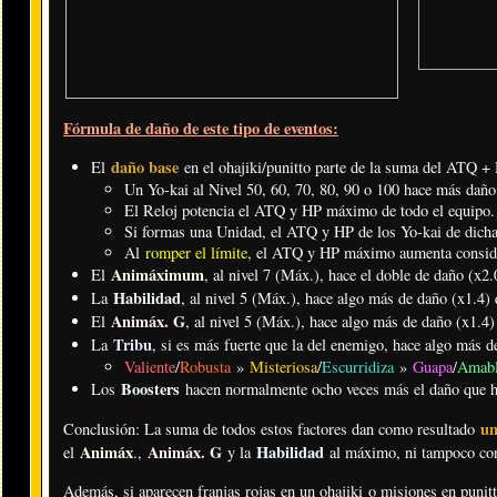
Fórmula de daño de este tipo de eventos:
daño base
El
en el ohajiki/punitto parte de la suma del ATQ 
Un Yo-kai al Nivel 50, 60, 70, 80, 90 o 100 hace más daño 
El Reloj potencia el ATQ y HP máximo de todo el equipo.
Si formas una Unidad, el ATQ y HP de los Yo-kai de dicha 
Al
romper el límite
, el ATQ y HP máximo aumenta consid
Animáximum
El
, al nivel 7 (Máx.), hace el doble de daño (x2.
Habilidad
La
, al nivel 5 (Máx.), hace algo más de daño (x1.4) 
Animáx. G
El
, al nivel 5 (Máx.), hace algo más de daño (x1.4)
Tribu
La
, si es más fuerte que la del enemigo, hace algo más d
Valiente
/
Robusta
»
Misteriosa
/
Escurridiza
»
Guapa
/
Amab
Boosters
Los
hacen normalmente ocho veces más el daño que ha
un
Conclusión: La suma de todos estos factores dan como resultado
Animáx
Animáx. G
Habilidad
el
.
,
y la
al máximo, ni tampoco co
Además, si aparecen franjas rojas en un ohajiki o misiones en punit