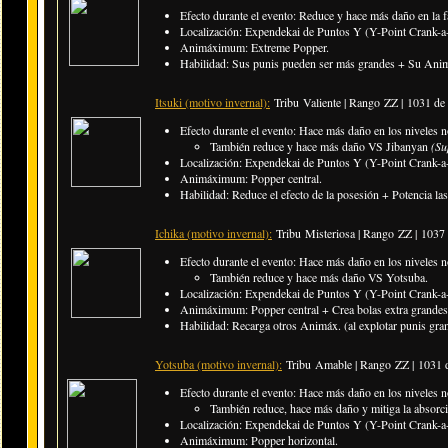
Efecto durante el evento: Reduce y hace más daño en la f
Localización: Expendekai de Puntos Y (Y-Point Crank-a-
Animáximum: Extreme Popper.
Habilidad: Sus punis pueden ser más grandes + Su Animá
Itsuki (motivo invernal):
Tribu Valiente | Rango ZZ |
1031 de
Efecto durante el evento: Hace más daño en los niveles n
También reduce y hace más daño VS Jibanyan
(Su
Localización: Expendekai de Puntos Y (Y-Point Crank-a-
Animáximum: Popper central.
Habilidad: Reduce el efecto de la posesión + Potencia las
Ichika (motivo invernal):
Tribu Misteriosa | Rango ZZ |
1037
Efecto durante el evento: Hace más daño en los niveles n
También reduce y hace más daño VS Yotsuba.
Localización: Expendekai de Puntos Y (Y-Point Crank-a-
Animáximum: Popper central + Crea bolas extra grandes
Habilidad: Recarga otros Animáx. (al explotar punis grand
Yotsuba (motivo invernal):
Tribu Amable | Rango ZZ |
1031 
Efecto durante el evento: Hace más daño en los niveles n
También reduce, hace más daño y mitiga la absorc
Localización: Expendekai de Puntos Y (Y-Point Crank-a-
Animáximum: Popper horizontal.