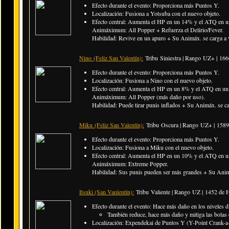
Efecto durante el evento: Proporciona más Puntos Y.
Localización: Fusiona a Yotsuba con el nuevo objeto.
Efecto central: Aumenta el HP en un 14% y el ATQ en un
Animáximum: All Popper + Refuerza el Delirio/Fever.
Habilidad: Revive en un apuro + Su Animáx. se carga a ve
Nino (Feliz San Valentín):
Tribu Siniestra | Rango UZ+ |
166
Efecto durante el evento: Proporciona más Puntos Y.
Localización: Fusiona a Nino con el nuevo objeto.
Efecto central: Aumenta el HP en un 8% y el ATQ en un 
Animáximum: All Popper (más daño por uso).
Habilidad: Puede tirar punis inflados + Su Animáx. se car
Miku (Feliz San Valentín):
Tribu Oscura | Rango UZ+ |
1589
Efecto durante el evento: Proporciona más Puntos Y.
Localización: Fusiona a Miku con el nuevo objeto.
Efecto central: Aumenta el HP en un 10% y el ATQ en un
Animáximum: Extreme Popper.
Habilidad: Sus punis pueden ser más grandes + Su Animá
Itsuki (San Vanlentín):
Tribu Valiente | Rango UZ |
1452 de 
Efecto durante el evento: Hace más daño en los niveles di
También reduce, hace más daño y mitiga las bola
Localización: Expendekai de Puntos Y (Y-Point Crank-a-