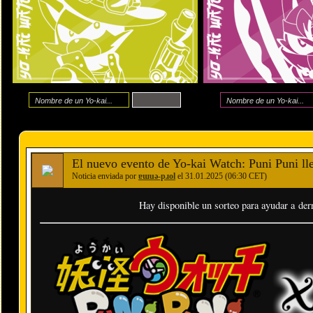
El nuevo evento de Yo-kai Watch: Puni Puni lle
Noticia enviada por
ɐɯuǝ-pɹol
el 31.01.2025 (06:30 CET)
Hay disponible un sorteo para ayudar a derr