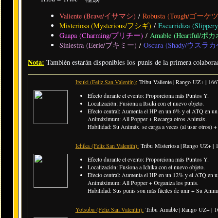
Valiente (Brave/イサマシ)
/
Robusta (Tough/ゴーケ
Misteriosa (Mysterious/フシギ)
/
Escurridiza (Sli
Guapa (Charming/プリチー)
/
Amable (Heartful/ポ
Siniestra (Eerie/ブキミー)
/
Oscura (Shady/ウスラカ
Nota:
También estarán disponibles los punis de la primera colabora
Itsuki (Feliz San Valentín):
Tribu Valiente | Rango UZ+ |
166
Efecto durante el evento: Proporciona más Puntos Y.
Localización: Fusiona a Itsuki con el nuevo objeto.
Efecto central: Aumenta el HP en un 6% y el ATQ en un 
Animáximum: All Popper + Recarga otros Animáx.
Habilidad: Su Animáx. se carga a veces (al usar otros) +
Ichika (Feliz San Valentín):
Tribu Misteriosa | Rango UZ+ |
Efecto durante el evento: Proporciona más Puntos Y.
Localización: Fusiona a Ichika con el nuevo objeto.
Efecto central: Aumenta el HP en un 12% y el ATQ en un
Animáximum: All Popper + Organiza los punis.
Habilidad: Sus punis son más fáciles de unir + Su Animá
Yotsuba (Feliz San Valentín):
Tribu Amable | Rango UZ+ |
1