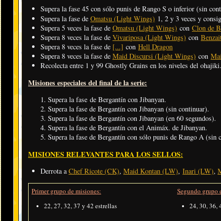
Supera la fase 45 con sólo punis de Rango S o inferior (sin con
Supera la fase de
Omatsu (Light Wings)
1, 2 y 3 veces y consi
Supera 5 veces la fase de
Omatsu (Light Wings)
con
Clon de B
Supera 8 veces la fase de
Vivariposa (Light Wings)
con
Benzai
Supera 8 veces la fase de
[...]
con
Hell Dragon
Supera 8 veces la fase de
Maid Discursi (Light Wings)
con
Mai
Recolecta entre 1 y 99 Ghostly Grains en los niveles del ohajiki
Misiones especiales del final de la serie:
Supera la fase de Bergantín con Jibanyan.
Supera la fase de Bergantín con Jibanyan (sin continuar).
Supera la fase de Bergantín con Jibanyan (en 60 segundos).
Supera la fase de Bergantín con el Animáx. de Jibanyan.
Supera la fase de Bergantín con sólo punis de Rango A (sin c
MISIONES RELEVANTES PARA LOS SELLOS:
Derrota a
Chef Ricote (CK)
,
Maid Kontan (LW)
,
Inari (LW)
,
M
Primer grupo de misiones:
Segundo grupo d
22, 27, 32, 37 y 42 estrellas
24, 30, 36, 