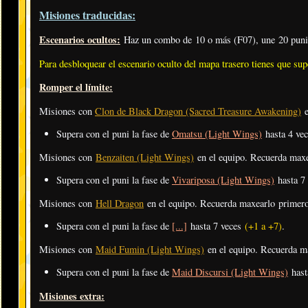
Misiones traducidas:
Escenarios ocultos:
Haz un combo de 10 o más (F07), une 20 punis
Para desbloquear el escenario oculto del mapa trasero tienes que super
Romper el límite:
Misiones con
Clon de Black Dragon (Sacred Treasure Awakening)
e
Supera con el puni la fase de
Omatsu (Light Wings)
hasta 4 ve
Misiones con
Benzaiten (Light Wings)
en el equipo. Recuerda max
Supera con el puni la fase de
Vivariposa (Light Wings)
hasta 7
Misiones con
Hell Dragon
en el equipo. Recuerda maxearlo primer
Supera con el puni la fase de
[...]
hasta 7 veces
(+1 a +7)
.
Misiones con
Maid Fumin (Light Wings)
en el equipo. Recuerda m
Supera con el puni la fase de
Maid Discursi (Light Wings)
hast
Misiones extra: