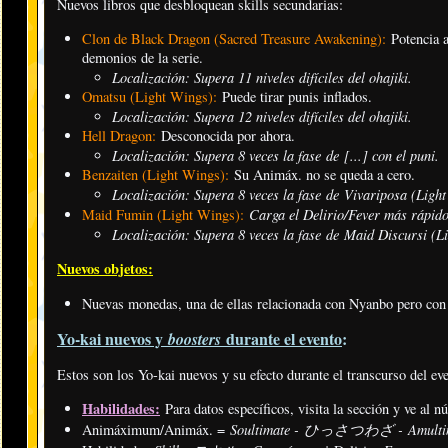
Nuevos libros que desbloquean skills secundarias:
Clon de Black Dragon (Sacred Treasure Awakening):
Potencia a
demonios de la serie.
Localización: Supera 11 niveles difíciles del ohajiki
.
Omatsu (Light Wings):
Puede tirar punis inflados.
Localización: Supera 12 niveles difíciles del ohajiki
.
Hell Dragon:
Desconocida por ahora.
Localización:
Supera 8 veces la fase de [...] con el puni.
Benzaiten (Light Wings):
Su Animáx. no se queda a cero.
Localización: Supera 8 veces la fase de Vivariposa (Light
Carga el Delirio/Fever más rápid
Maid Fumin (Light Wings):
Localización: Supera 8 veces la fase de Maid Discursi (Li
Nuevos objetos:
Nuevas monedas, una de ellas relacionada con Nyanbo pero con 
Yo-kai nuevos y
durante el evento
:
boosters
Estos son los Yo-kai nuevos y su efecto durante el transcurso del ev
Habilidades:
Para datos específicos, visita la sección y ve al 
Soultimate - ひっさつわざ - Amulti
Animáximum/Animáx. =