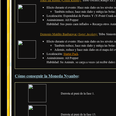
Joker the Ripper (Coffin Keeper):
Tribu Oscura | Rango ZZ |
Efecto durante el evento: Hace más daño en los niveles n
También reduce, hace más daño y mitiga las bola
Localización: Expendekai de Puntos Y (Y-Point Crank-a-
Animáximum: All Popper
Habilidad: Sus punis caen inflados + Recarga otros Animá
Demonio Maldito Banbarayar
(Super Awoken)
:
Tribu Siniestr
Efecto durante el evento: Hace más daño en los niveles n
También reduce, hace más daño y mitiga las bolas 
Además, reduce y hace más daño en el mapa del e
Localización:
Starter Pack
.
Animáximum: All Popper
Habilidad: Su Animáx. se carga a veces (al recibir daño) 
Cómo conseguir la Moneda Nyanbo
:
Derrota al puni de la fase 1.
Derrota al puni de la fase 13.