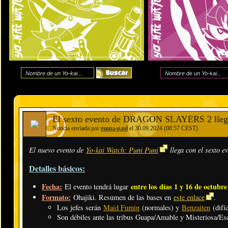
El sexto evento de DRAGON SLAYERS 2 llega 
Noticia enviada por
ɐɯuǝ-pɹol
el 30.09.2024 (08:57 CEST)
El nuevo evento de
Yo-kai Watch: Puni Puni
llega con el sexto e
Detalles básicos:
Fecha:
entre los días 1 y 16 de octubr
El evento tendrá lugar
Formato:
Ohajiki. Resumen de las bases en
este enlace
.
Los jefes serán
Maid Fumin
(normales) y
Benzaiten
(difíc
Son débiles ante las tribus Guapa/Amable y Misteriosa/Esc