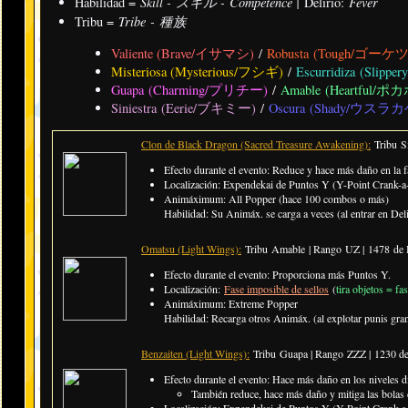
Skill - スキル - Compétence |
Fever
Habilidad =
Delirio:
Tribe - 種族
Tribu =
Valiente (Brave/イサマシ)
/
Robusta (Tough/ゴーケ
Misteriosa (Mysterious/フシギ)
/
Escurridiza (Sli
Guapa (Charming/プリチー)
/
Amable (Heartful/ポ
Siniestra (Eerie/ブキミー)
/
Oscura (Shady/ウスラカ
Clon de Black Dragon (Sacred Treasure Awakening):
Tribu S
Efecto durante el evento: Reduce y hace más daño en la
Localización: Expendekai de Puntos Y (Y-Point Crank-a-
Animáximum: All Popper (hace 100 combos o más)
Habilidad: Su Animáx. se carga a veces (al entrar en Del
Omatsu (Light Wings):
Tribu Amable | Rango UZ |
1478 de 
Efecto durante el evento: Proporciona más Puntos Y.
Localización:
Fase imposible de sellos
(
tira objetos = fa
Animáximum: Extreme Popper
Habilidad: Recarga otros Animáx. (al explotar punis gran
Benzaiten (Light Wings):
Tribu Guapa | Rango ZZZ |
1230 d
Efecto durante el evento: Hace más daño en los niveles di
También reduce, hace más daño y mitiga las bola