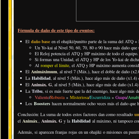
Fórmula de daño de este tipo de eventos:
daño base
El
en el ohajiki/punitto parte de la suma del ATQ 
Un Yo-kai al Nivel 50, 60, 70, 80 o 90 hace más daño que u
El Reloj potencia el ATQ y HP máximo de todo el equipo.
Si formas una Unidad, el ATQ y HP de los Yo-kai de dicha 
Al
romper el límite
, el ATQ y HP máximo aumenta consid
Animáximum
El
, al nivel 7 (Máx.), hace el doble de daño (x2.
Habilidad
La
, al nivel 5 (Máx.), hace algo más de daño (x1.4) 
Animáx. G
El
, al nivel 5 (Máx.), hace algo más de daño (x1.4)
Tribu
La
, si es más fuerte que la del enemigo, hace algo más d
Valiente
/
Robusta
»
Misteriosa
/
Escurridiza
»
Guapa
/
Amab
Boosters
Los
hacen normalmente ocho veces más el daño que ha
un
Conclusión: La suma de todos estos factores dan como resultado
Animáx
Animáx. G
Habilidad
el
.
,
y la
al máximo, ni tampoco co
Además, si aparecen franjas rojas en un ohajiki o misiones en punit