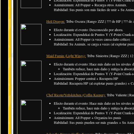
Localización: Expendekai de Puntos Y (Y-Point Crank-a-
Animáximum: All Popper + Recarga otros Animáx.
Habilidad: Sus punis son más fáciles de unir + Su Animá
Hell Dragon:
Tribu Oscura | Rango ZZZ |
??? de HP | ??? de
Efecto durante el evento: Desconocido por ahora.
Localización: Expendekai de Puntos Y (Y-Point Crank-a-
Animáximum: All Popper (a veces causa daño crítico)
Habilidad: Su Animáx. se carga a veces (al explotar pun
Maid Fumin (Light Wings):
Tribu Siniestra | Rango ZZZ |
12
Efecto durante el evento: Hace más daño en los niveles di
También reduce, hace más daño y mitiga la absor
Localización: Expendekai de Puntos Y (Y-Point Crank-a-
Animáximum: Popper central + Recupera HP
Habilidad: Recupera HP (al explotar punis grandes) + Ca
Chef Ricote/Yellskitchen (Coffin Keeper):
Tribu Valiente | Ra
Efecto durante el evento: Hace más daño en los niveles n
También reduce, hace más daño y mitiga la absor
Localización: Expendekai de Puntos Y (Y-Point Crank-a-
Animáximum: All Popper + Organiza los punis
Habilidad: Sus punis pueden ser más grandes + Su Animáx