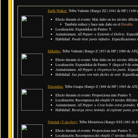
Earth Walker:
Tribu Valiente | Rango ZZ | 1041 de HP | 1160
Efecto durante el evento: Más daño en los niveles difícil
También reduce y hace más daño en el
Desafío
.
Localización: Expendekai de Puntos Y.
Animáximum:
All Popper + Extiende el Delirio.
Especif
Habilidad:
Puede tirar punis inflados.
Especificaciones
Mikettio:
Tribu Valiente | Rango Z | 853 de HP | 1080 de AT
Efecto durante el evento:
Más daño en los niveles difícil
Localización: Expendekai de Puntos Y (llega el 9 de oct
Animáximum:
All Popper + Organiza los punis.
Especi
Habilidad:
Sus punis son más fáciles de unir.
Especifica
Elzemekia:
Tribu Guapa | Rango Z | 868 de HP | 1065 de AT
Efecto durante el evento: Proporciona más Puntos Y.
Localización: Recompensa del
ohajiki
(9 niveles difíciles
Animáximum:
All Popper + Crea bolas extra grandes.
Habilidad:
Recarga otros Animáx. al explotar punis gra
Ninetail
(Y-Awoken)
:
Tribu Misteriosa | Rango SSS | 681 de
Efecto durante el evento: Proporciona más Puntos Y.
Localización: Recompensa del
ohajiki
(7 niveles difíciles