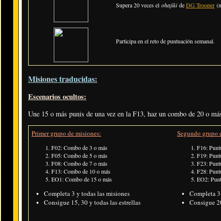
Supera 20 veces el
ohajiki
de
DG Trooper
(n
Participa en el reto de puntuación semanal.
Misiones traducidas:
Escenarios ocultos:
Une 15 o más punis de una vez en la F13, haz un combo de 20 o más
Primer grupo de misiones:
Segundo grupo d
F02: Combo de 3 o más
F16: Punt
F05: Combo de 5 o más
F19: Punt
F08: Combo de 7 o más
F23: Punt
F13: Combo de 10 o más
F28: Punt
EO1: Combo de 15 o más
EO2: Punt
Completa 3 y todas las misiones
Completa 3 
Consigue 15, 30 y todas las estrellas
Consigue 20,