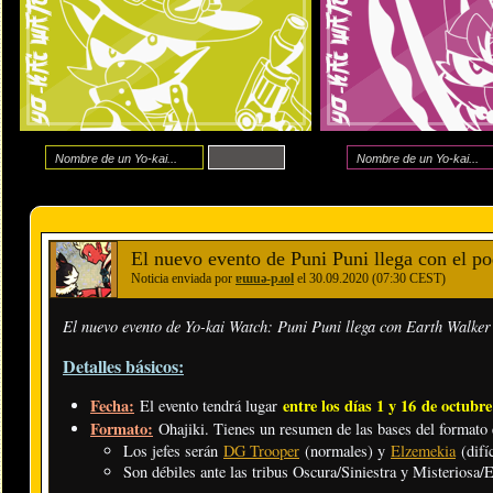
El nuevo evento de Puni Puni llega con e
Noticia enviada por
ɐɯuǝ-pɹol
el 30.09.2020 (07:30 CEST)
El nuevo evento de Yo-kai Watch: Puni Puni llega con Earth Walke
Detalles básicos:
Fecha:
entre los días 1 y 16 de octubr
El evento tendrá lugar
Formato:
Ohajiki. Tienes un resumen de las bases del formato
Los jefes serán
DG Trooper
(normales) y
Elzemekia
(difíc
Son débiles ante las tribus Oscura/Siniestra y Misteriosa/E