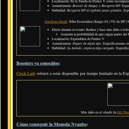
Localización: En la Tienda de Puntos Y como recompen
Animáximum:
Booster de Ataque + Recupera HP.
Espe
Habilidad:
Recupera HP al explotar punis grandes.
Espe
ZoroZoro Droid:
Tribu Escurridiza | Rango SS | 591 de HP |
Efecto durante el evento: Reduce y hace más daño a todo
​Aumenta la probabilidad de que caigan partes del 
Localización: Expendekai de Puntos Y.
Animáximum:
Popper de algún tipo.
Especificaciones 
Habilidad:
Su Animáx. empieza algo cargado.
Especific
Boosters ya conocidos
:
Clock Lady
volverá a estar disponible por tiempo limitado en la Ex
Más daño en el
ohajiki
de
DG Troo
Cómo conseguir la Moneda Nyanbo
: