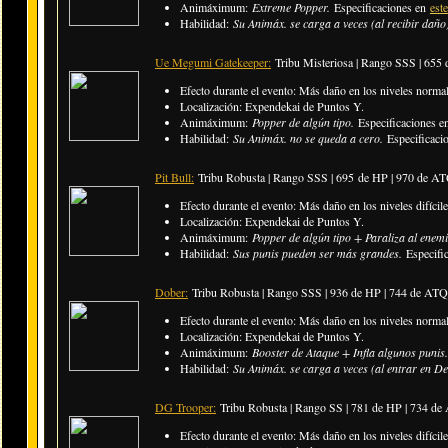
Animáximum:
Extreme Popper.
Especificaciones en
est
Habilidad:
Su Animáx. se carga a veces (al recibir daño
Ue Megumi Gatekeeper:
Tribu Misteriosa | Rango SSS | 655
Efecto durante el evento: Más daño en los niveles norma
Localización: Expendekai de Puntos Y.
Animáximum:
Popper de algún tipo.
Especificaciones 
Habilidad:
Su Animáx. no se queda a cero.
Especificaci
Pit Bull:
Tribu Robusta | Rango SSS | 695 de HP | 970 de A
Efecto durante el evento: Más daño en los niveles difícil
Localización: Expendekai de Puntos Y.
Animáximum:
Popper de algún tipo + Paraliza al enem
Habilidad:
Sus punis pueden ser más grandes.
Especifi
Dober:
Tribu Robusta | Rango SSS | 936 de HP | 744 de ATQ
Efecto durante el evento: Más daño en los niveles norma
Localización: Expendekai de Puntos Y.
Animáximum:
Booster de Ataque + Infla algunos punis
Habilidad:
Su Animáx. se carga a veces (al entrar en Del
DG Trooper:
Tribu Robusta | Rango SS | 781 de HP | 734 d
Efecto durante el evento: Más daño en los niveles difícil