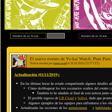
El nuevo evento de Yo-kai Watch: Puni Puni 
Noticia enviada por
ɐɯuǝ-pɹol
el 29.10.2019 (13:57 CET)
Actualización (01/11/2019):
En las últimas horas he estado compartiendo algunos detalles adi
Cómo desbloquear los tres escenarios ocultos del evento (
También lo he añadido al final de esta noticia junto 
El posible regreso de
LB Cloud
y
Sefirot
, dado que pronto
oh
Algunos ejemplos de los equipos para enfrentarse a los
Actualizadas las secciones de los
animáximum
y
habilidades