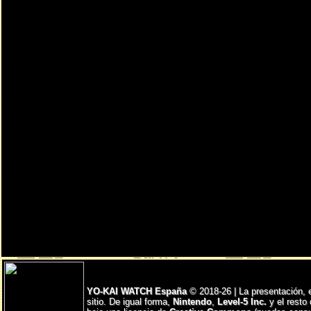
YO-KAI WATCH España
© 2018-26 | La presentación, 
sitio. De igual forma,
Nintendo
,
Level-5 Inc.
y el resto