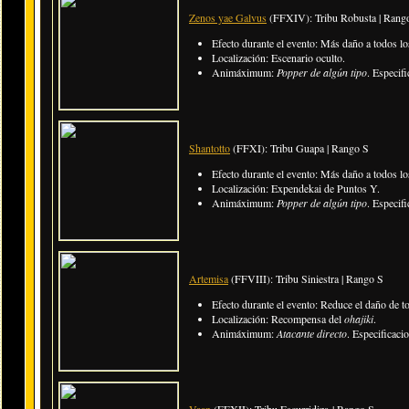
Zenos yae Galvus
(FFXIV): Tribu Robusta | Rang
Efecto durante el evento:
Más daño a todos lo
Localización: Escenario oculto.
Animáximum:
Popper de algún tipo
. Especif
Shantotto
(FFXI): Tribu Guapa | Rango S
Efecto durante el evento:
Más daño a todos lo
Localización: Expendekai de Puntos Y.
Animáximum:
Popper de algún tipo
. Especif
Artemisa
(FFVIII): Tribu Siniestra | Rango S
Efecto durante el evento: Reduce el daño de 
Localización: Recompensa del
ohajiki
.
Animáximum:
Atacante directo
. Especificaci
Vaan
(FFXII): Tribu Escurridiza | Rango S