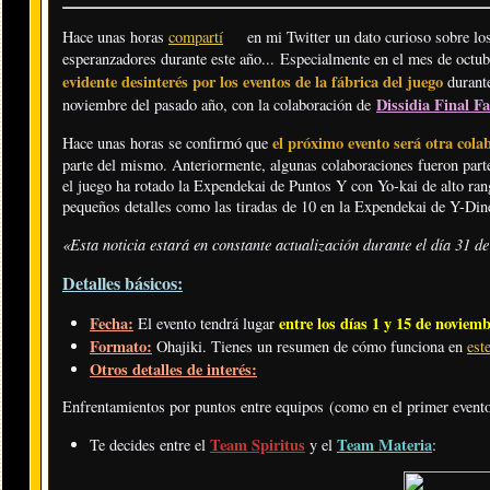
Hace unas horas
compartí
en mi Twitter un dato curioso sobre lo
esperanzadores durante este año... Especialmente en el mes de octub
evidente desinterés por los eventos de la fábrica del juego
durante
Dissidia Final F
noviembre del pasado año, con la colaboración de
el próximo evento será otra cola
Hace unas horas se confirmó que
parte del mismo. Anteriormente, algunas colaboraciones fueron parte
el juego ha rotado la Expendekai de Puntos Y con Yo-kai de alto ra
pequeños detalles como las tiradas de 10 en la Expendekai de Y-Din
«Esta noticia estará en constante actualización durante el día 31 d
Detalles básicos:
Fecha:
entre los días 1 y 15 de noviem
El evento tendrá lugar
Formato:
Ohajiki. Tienes un resumen de cómo funciona en
est
Otros detalles de interés:
Enfrentamientos por puntos entre equipos (como en el primer evento
Team Spiritus
Team Materia
Te decides entre el
y el
: