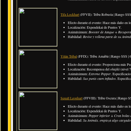
Tifa Lockhart
(FFVII): Tribu Robusta | Rango SSS
Efecto durante el evento: Hace más daño en l
Localización: Expendekai de Puntos Y.
Animáximum:
Booster de Ataque + Recuper
Habilidad:
Revive y rellena parte de su Anim
Yitán Tribal
(FFIX): Tribu Amable | Rango SSS | 
Efecto durante el evento: Proporciona más Pu
Localización:
Recompensa del
ohajiki
(nivel 7
Animáximum:
Extreme Popper
. Especificaci
Habilidad:
Sus punis caen inflados
. Especifi
Squall Leonhart
(FFVIII): Tribu Oscura | Rango S
Efecto durante el evento: Hace más daño en l
Localización: Expendekai de Puntos Y.
Animáximum:
Popper inferior + Crea bolas 
Habilidad:
Su Animáx. empieza algo cargado