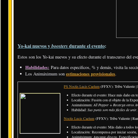
Yo-kai nuevos y
durante el evento
:
boosters
Estos son los Yo-kai nuevos y su efecto durante el transcurso del ev
Habilidades:
Para datos específicos, % y demás, visita la secc
estimaciones provisionales
Los Animáximum son
.
PS Noctis Lucis Caelum
(FFXV): Tribu Valiente |
Efecto durante el evento: Hace más daño en t
Localización: Fusión con el objeto de la Exp
Animáximum:
All Popper + Recarga otros A
Habilidad:
Sus punis son más fáciles de unir
.
Noctis Lucis Caelum
(FFXV): Tribu Valiente | R
Efecto durante el evento: Más daño a todos l
Localización:
Recompensa por iniciar sesión,
Animáximum:
Atacante directo
. Especificaci