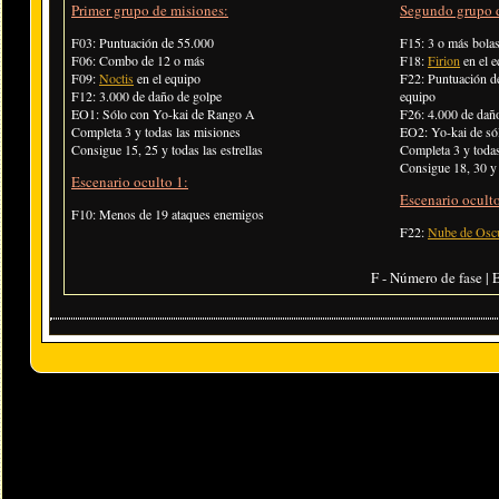
Primer grupo de misiones:
Segundo grupo d
F03: Puntuación de 55.000
F15: 3 o más bolas
F06: Combo de 12 o más
F18:
Firion
en el e
F09:
Noctis
en el equipo
F22: Puntuación d
F12: 3.000 de daño de golpe
equipo
EO1: Sólo con Yo-kai de Rango A
F26: 4.000 de dañ
Completa 3 y todas las misiones
EO2: Yo-kai de sól
Consigue 15, 25 y todas las estrellas
Completa 3 y todas
Consigue 18, 30 y t
Escenario oculto 1:
Escenario oculto
F10: Menos de 19 ataques enemigos
F22:
Nube de Osc
F - Número de fase | E