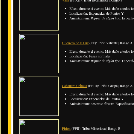
Efecto durante el evento:
Más daño a todos lo
Localización: Expendekai de Puntos Y.
Animáximum:
Popper de algún tipo
. Especif
Guerrero de la Luz
(FF): Tribu Valiente | Rango A
Efecto durante el evento:
Más daño a todos lo
Localización: Fases normales.
Animáximum:
Popper de algún tipo
. Especif
Caballero Cebolla
(FFIII): Tribu Guapa | Rango A
Efecto durante el evento:
Más daño a todos lo
Localización: Expendekai de Puntos Y.
Animáximum:
Atacante directo
. Especificaci
Firion
(FFII): Tribu Misteriosa | Rango B