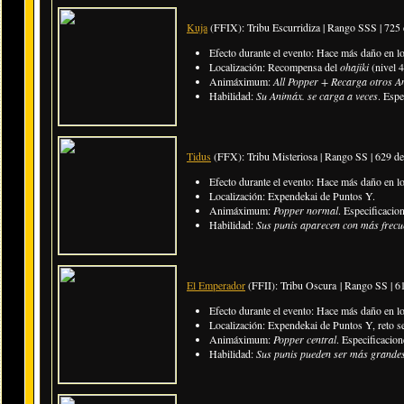
Kuja
(FFIX): Tribu Escurridiza | Rango SSS | 725
Efecto durante el evento: Hace más daño en l
Localización: Recompensa del
ohajiki
(nivel 4
Animáximum:
All Popper + Recarga otros 
Habilidad:
Su Animáx. se carga a veces
. Esp
Tidus
(FFX): Tribu Misteriosa | Rango SS | 629 d
Efecto durante el evento: Hace más daño en l
Localización:
Expendekai de Puntos Y
.
Animáximum:
Popper normal
. Especificacio
Habilidad:
Sus punis aparecen con más frecu
El Emperador
(FFII): Tribu Oscura | Rango SS | 
Efecto durante el evento:
Hace más daño en l
Localización: Expendekai de Puntos Y, reto s
Animáximum:
Popper central
. Especificacio
Habilidad:
Sus punis pueden ser más grande