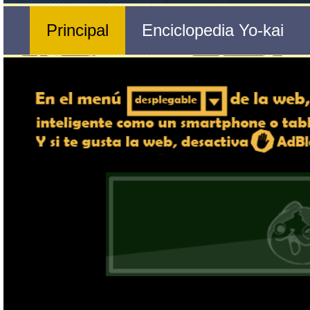
Nº 547 
🔄 Gira el dispositivo
Whisper
ordenador, en caso de qu
exper
Nombre del Yo-kai
Ente
Tribu