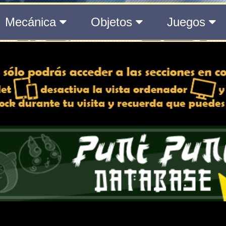
del Medálium de YO-KAI WATCH 3
 y desactiva la vista de
e lo esté, para una mejor
iencia
Atributos
ndido
Rango