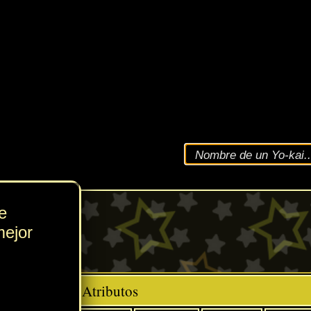
VEL
235