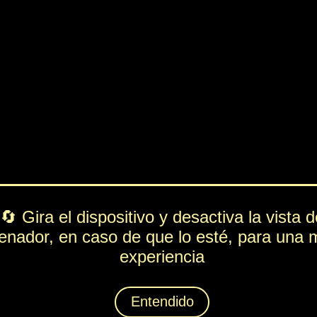
PV
FUE
ESP
DEF
338
69
163
38
Rol
---
Lista de movimientos
Ataque
Acometida
Técnica
Absorción
Espiritación
Embarrado
Animáximum
Bocazas