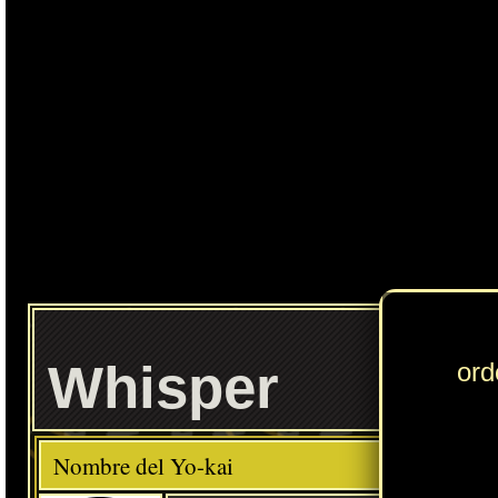
Whisper
Elemento
Clase
Descripción
Comida favorita
---
Helados
Habilidad
Whisper el Sabio
Localización normal
Recompensa de la misión: El hombre invisible
» Puedes consultar los Yo-kai necesarios para completar cada
Círculo Yo-kai
en
esta sección
.