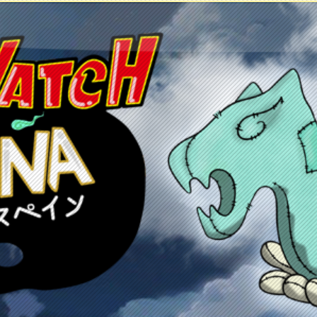
etos
Juegos
Anime y manga
Recursos
C