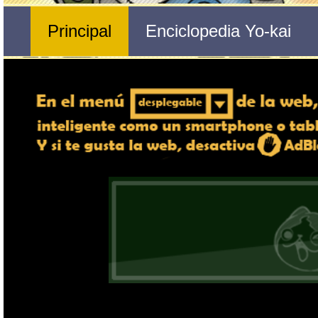
Nº 323 
🔄 Gira el dispositivo
Don Arenito
ordenador, en caso de qu
exper
Nombre del Yo-kai
Ente
Tribu