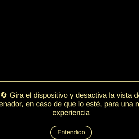
PV
FUE
ESP
DEF
385
64
181
143
Rol
---
Lista de movimientos
Ataque
Testarazo
Técnica
Recuperación
Espiritación
No-Es-pa-Tanto
Animáximum
Arenormal