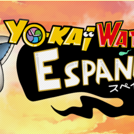
etos
Juegos
Anime y manga
Recursos
C