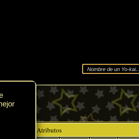
VEL
166