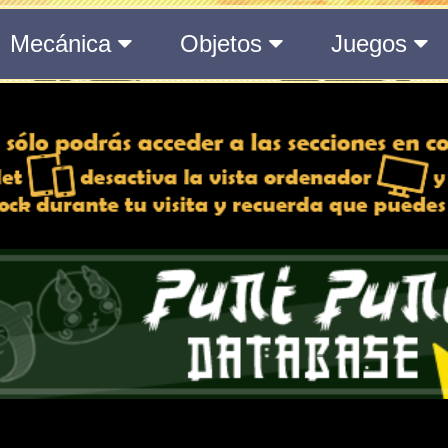
del Medálium de YO-KAI WATCH 3
 y desactiva la vista de
e lo esté, para una mejor
iencia
Atributos
ndido
Rango