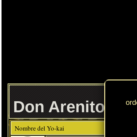
Don Arenito
Elemento
Clase
Descripción
Comida favorita
---
Productos cocidos
Habilidad
Arena Fina
Localización normal
Resultado de la fusión entre Arenito y el objeto Traje caqui
» Puedes consultar los Yo-kai necesarios para completar cada
Círculo Yo-kai
en
esta sección
.