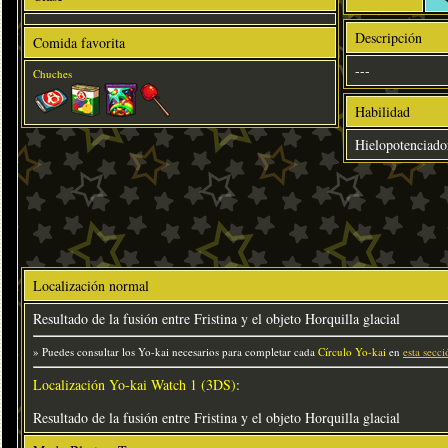
Descripción
Comida favorita
---
Chuches
Habilidad
Hielopotenciado
Localización normal
Resultado de la fusión entre Fristina y el objeto Horquilla glacial
» Puedes consultar los Yo-kai necesarios para completar cada
Círculo Yo-kai
en
esta secci
Localización Yo-kai Watch 1 (3DS)
:
Resultado de la fusión entre Fristina y el objeto Horquilla glacial