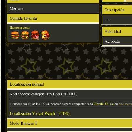
Merican
Descripción
Comida favorita
---
Hamburguesas
Habilidad
Acróbata
Localización normal
Northbeech: callejón Hip Hop (EE.UU.)
» Puedes consultar los Yo-kai necesarios para completar cada
Círculo Yo-kai
en
esta secci
Localización Yo-kai Watch 1 (3DS)
:
Modo Blasters T