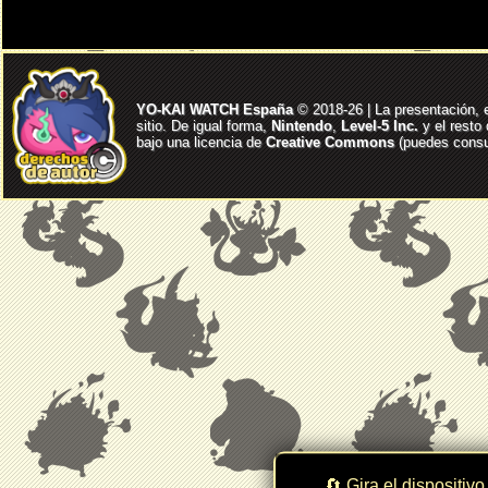
YO-KAI WATCH España
© 2018-26 | La presentación, 
sitio. De igual forma,
Nintendo
,
Level-5 Inc.
y el resto
bajo una licencia de
Creative Commons
(puedes consul
🔄 Gira el dispositivo