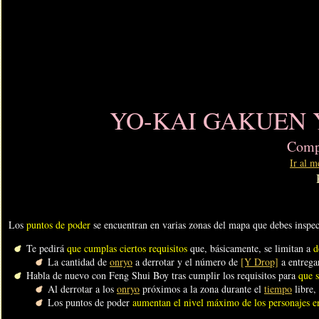
YO-KAI GAKUEN Y:
Compl
Ir al m
Los
puntos de poder
se encuentran en varias zonas del mapa que debes inspe
Te pedirá
que cumplas ciertos requisitos
que, básicamente, se limitan a
d
La cantidad de
onryo
a derrotar y el número de
[Y Drop]
a entreg
Habla de nuevo con Feng Shui Boy tras cumplir los requisitos para
que s
Al derrotar a los
onryo
próximos a la zona durante el
tiempo
libre,
Los puntos de poder
aumentan el nivel máximo de los personajes e