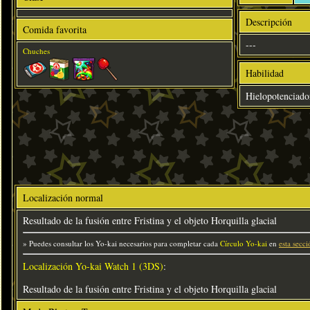
Descripción
Comida favorita
---
Chuches
Habilidad
Hielopotenciado
Localización normal
Resultado de la fusión entre Fristina y el objeto Horquilla glacial
» Puedes consultar los Yo-kai necesarios para completar cada
Círculo Yo-kai
en
esta secci
Localización Yo-kai Watch 1 (3DS)
:
Resultado de la fusión entre Fristina y el objeto Horquilla glacial