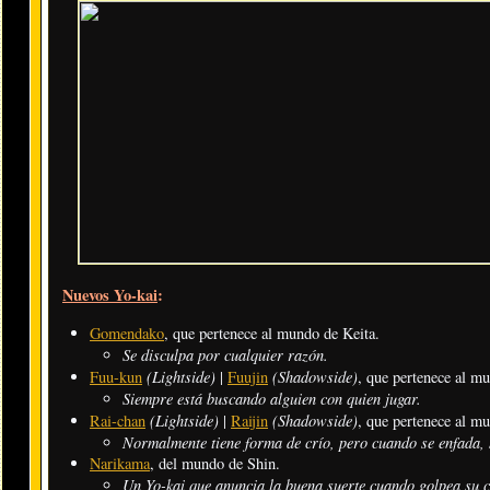
Nuevos Yo-kai
:
Gomendako
, que pertenece al mundo de Keita.
Se disculpa por cualquier razón.
(Lightside)
(Shadowside)
Fuu-kun
|
Fuujin
, que pertenece al m
Siempre está buscando alguien con quien jugar.
(Lightside)
(Shadowside)
Rai-chan
|
Raijin
, que pertenece al m
Normalmente tiene forma de crío, pero cuando se enfada, s
Narikama
, del mundo de Shin.
Un Yo-kai que anuncia la buena suerte cuando golpea su 