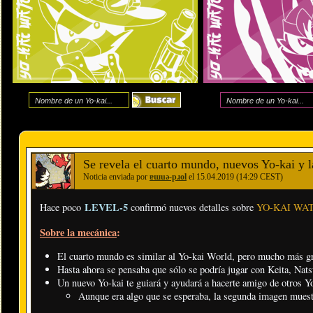
Se revela el cuarto mundo, nuevos Yo-kai 
Noticia enviada por
ɐɯuǝ-pɹol
el 15.04.2019 (14:29 CEST)
LEVEL-5
Hace poco
confirmó nuevos detalles sobre
YO-KAI WAT
Sobre la mecánica
:
El cuarto mundo es similar al Yo-kai World, pero mucho más 
Hasta ahora se pensaba que sólo se podría jugar con Keita, Nat
Un nuevo Yo-kai te guiará y ayudará a hacerte amigo de otros Yo
Aunque era algo que se esperaba, la segunda imagen muestr