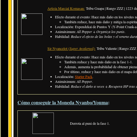
Artista Marcial Komasan:
Tribu Guapa | Rango ZZZ | 1223 d
Efecto durante el evento: Hace más daño en los niveles n
También reduce, hace más daño y mitiga la espiritac
Localización: Expendekai de Puntos Y (Y-Point Crank-a-
Animáximum:
All Popper + Organiza los punis
.
Habilidad:
Reduce el efecto de las bolas y el veneno dura
Sir Nyancelot
(Super Awakened)
:
Tribu Valiente | Rango ZZZ
Efecto durante el evento: Hace más daño en los niveles n
También reduce y hace más daño en la fase 1-1.
Además, aumenta la probabilidad de obtener piezas
Por último, reduce y hace más daño en el mapa del
Localización:
Starter Pack
.
Animáximum:
All Popper
.
Habilidad:
Reduce el daño a veces + Recupera HP tras 
Cómo conseguir la Moneda Nyanbo/Youma
:
Derrota al puni de la fase 1.