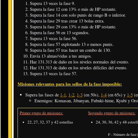
Supera 13 veces la fase 9.
Supera la fase 12 con 13% o más de HP restante.
Supera la fase 14 con solo punis de rango B o inferior.
Supera la fase 29 tras crear 13 bolas extra.
Supera la fase 29 con 13% o más de HP restante.
Supera la fase 56 en 13 segundos.
Supera 13 veces la fase 56.
Supera la fase 57 explotando 13 o menos punis.
Supera la fase 57 tras hacer un combo de 130.
Envía 13 almas/vidas a tus amigos.
Haz 131.313 de daño en los niveles normales del evento.
Haz 131.313 de daño en los niveles difíciles del evento.
Supera 13 veces la fase 57.
Misiones relevantes para los sellos de la fase imposible:
Supera las fases de
1-1
,
1-2
,
1-3
(en 50s),
1-4
(en 65s) y
1-5
(e
Enemigos: Komasan, Jibanyan, Fubuki-hime, Kyubi y Oro
Primer grupo de misiones:
Segundo grupo de misiones:
22, 27, 32, 37 y 42 estrellas
24, 30, 36, 42 y 48 estrel
F - Número de fase |