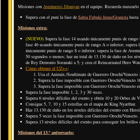
Misiones con
Aventurero Jibanyan
en el equipo. Recuerda maxearlo
Supera con el puni la fase de
Sabia Fubuki-hime/Granizia
hasta 
Misiones extra:
(NUEVO)
Supera la fase 14 usando únicamente punis de rango B
fase 46 usando únicamente punis de rango A o inferior; supera 
únicamente punis de rango S o inferior; supera la fase de Aven
50 segundos o menos; haz un total de 13.130 de daño en los nive
de Rey Demonio Soranaki a 5; y crea el Reincarnated Hero Wat
Cómo obtener el UZ++
:
Usa el Animáx./Soultimate de Guerrero Orochi/Venocto 
Supera la fase imposible con Guerrero Orochi/Venocto 1
Supera la fase imposible con Guerrero Orochi/Venocto e
Supera la fase imposible 1, 2, 3 y 30 veces.
Supera 6 niveles difíciles del evento y obtén 10 y 20 Orbes de V
Consigue 5, 7, 10 y 15 estrellas en el mapa de King Nyarthur.
Haz 13.130 de daño en los niveles difíciles del evento con Her
Supera 5 veces la fase imposible con Guerrero Orochi/Venocto.
Supera 13 niveles difíciles del evento para conseguir los brillos
Misiones del 13.º aniversario: