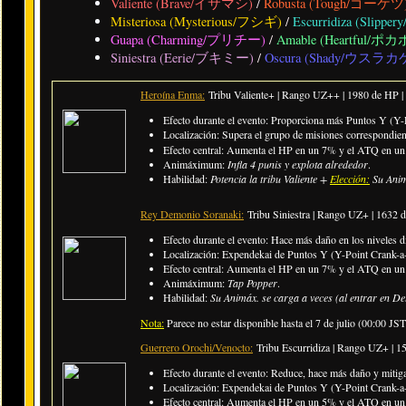
Valiente (Brave/イサマシ)
/
Robusta (Tough/ゴーケツ
Misteriosa (Mysterious/フシギ)
/
Escurridiza (Sli
Guapa (Charming/プリチー)
/
Amable (Heartful/ポ
Siniestra (Eerie/ブキミー)
/
Oscura (Shady/ウスラカ
Heroína Enma:
Tribu Valiente+ | Rango UZ++ | 1980 de HP 
Efecto durante el evento: Proporciona más Puntos Y (Y-
Localización: Supera el grupo de misiones correspondie
Efecto central: Aumenta el HP en un 7% y el ATQ en un 7
Animáximum:
Infla 4 punis y explota alrededor
.
Habilidad:
Potencia la tribu Valiente +
Elección:
Su Anim
Rey Demonio Soranaki:
Tribu Siniestra | Rango UZ+ | 1632
Efecto durante el evento: Hace más daño en los niveles di
Localización: Expendekai de Puntos Y (Y-Point Crank-a-
Efecto central: Aumenta el HP en un 7% y el ATQ en un 5
Animáximum:
Tap Popper
.
Habilidad:
Su Animáx. se carga a veces (al entrar en De
Nota:
Parece no estar disponible hasta el 7 de julio (00:00 JST
Guerrero Orochi/Venocto:
Tribu Escurridiza | Rango UZ+ | 
Efecto durante el evento: Reduce, hace más daño y mitiga
Localización: Expendekai de Puntos Y (Y-Point Crank-a-
Efecto central: Aumenta el HP en un 5% y el ATQ en un 7