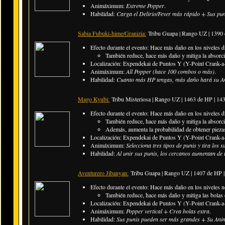
Animáximum:
Extreme Popper
.
Habilidad:
Carga el Delirio/Fever más rápido + Sus pun
Sabia Fubuki-hime/Granizia:
Tribu Guapa | Rango UZ | 1390
Efecto durante el evento: Hace más daño en los niveles di
También reduce, hace más daño y mitiga la absorció
Localización: Expendekai de Puntos Y (Y-Point Crank-a-
Animáximum:
All Popper (hace 100 combos o más)
.
Habilidad:
Cuanto más HP tengas, más daño hará su An
Mago Kyubi:
Tribu Misteriosa | Rango UZ | 1463 de HP | 1
Efecto durante el evento: Hace más daño en los niveles di
También reduce, hace más daño y mitiga la absorci
Además, aumenta la probabilidad de obtener piezas
Localización: Expendekai de Puntos Y (Y-Point Crank-a-
Animáximum:
Selecciona tres tipos de punis y tira los s
Habilidad:
Al unir sus punis, los cercanos aumentan de
Aventurero Jibanyan:
Tribu Guapa | Rango UZ | 1407 de HP 
Efecto durante el evento: Hace más daño en los niveles n
También reduce, hace más daño y mitiga las bolas 
Localización: Expendekai de Puntos Y (Y-Point Crank-a-
Animáximum:
Popper vertical + Crea bolas extra
.
Habilidad:
Sus punis pueden ser más grandes + Su Animá