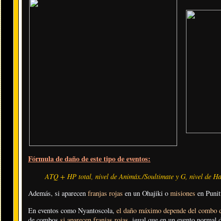
Fórmula de daño de este tipo de eventos:
ATQ + HP total, nivel de Animáx./Soultimate y G, nivel de Hab
Además, si aparecen
franjas rojas
en un Ohajiki o
misiones
en Punit
En eventos como Nyantoscola,
el daño máximo depende del combo d
de combos
si aparecen franjas rojas
, igual que en un evento normal d