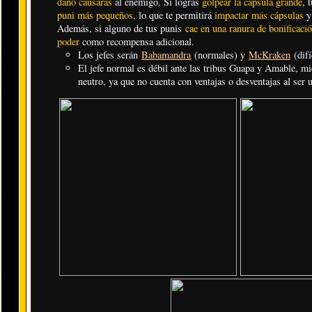
daño causarás
al enemigo. Si logras
golpear la cápsula grande
, 
puni más pequeños
, lo que te permitirá
impactar más cápsulas
y 
Además, si alguno de tus punis
cae en una ranura de bonificaci
poder
como recompensa adicional.
Los jefes serán
Babamandra
(normales) y
McKraken
(difí
El jefe normal es débil ante las tribus Guapa y Amable, mien
neutro, ya que no cuenta con ventajas o desventajas al ser u