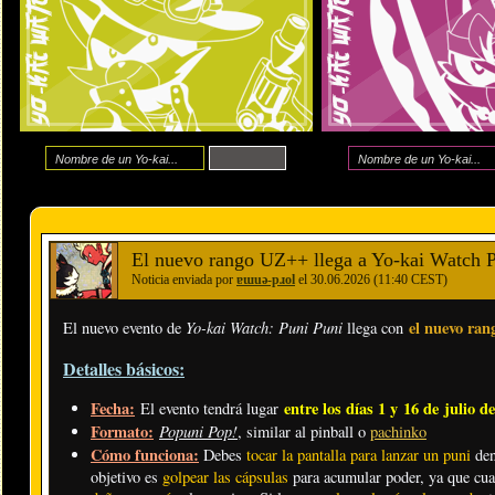
El nuevo rango UZ++ llega a Yo-kai Watch Pun
Noticia enviada por
ɐɯuǝ-pɹol
el 30.06.2026 (11:40 CEST)
Yo-kai Watch: Puni Puni
el nuevo ra
El nuevo evento de
llega con
Detalles básicos:
Fecha:
entre los días 1 y 16 de julio d
El evento tendrá lugar
Formato:
Popuni Pop!
, similar al pinball o
pachinko
Cómo funciona:
Debes
tocar la pantalla para lanzar un puni
den
objetivo es
golpear las cápsulas
para acumular poder, ya que cu