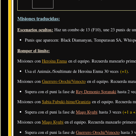
Misiones traducidas:
Escenarios ocultos:
Haz un combo de 13 (F10), une 23 punis de una
Punis que aparecen: Black Diamanyan, Tempurasan SA, Whisp
Romper el límite:
Misiones con
Heroína Enma
en el equipo. Recuerda maxearlo prim
Usa el Animáx./Soultimate de Heroína Enma 30 veces
(+1)
.
Misiones con
Guerrero Orochi/Venocto
en el equipo. Recuerda max
Supera con el puni la fase de
Rey Demonio Soranaki
hasta 2 ve
Misiones con
Sabia Fubuki-hime/Granizia
en el equipo. Recuerda m
Supera con el puni la fase de
Mago Kyubi
hasta 3 veces
(+1 a +
Misiones con
Mago Kyubi
en el equipo. Recuerda maxearlo primer
Supera con el puni la fase de
Guerrero Orochi/Venocto
hasta 3 