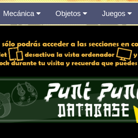
del Medálium de YO-KAI WATCH 3
 y desactiva la vista de
e lo esté, para una mejor
iencia
Atributos
Rango