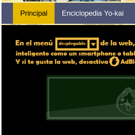
Nº 243 
🔄 Gira el dispositivo
Jibanyan
ordenador, en caso de qu
exper
Nombre del Yo-kai
Tribu