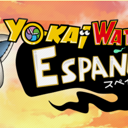
etos
Juegos
Anime y manga
Recursos
C