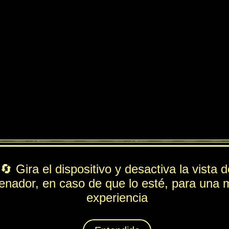
ndido
PV
FUE
ESP
DEF
332
167
43
104
Rol
---
Lista de movimientos
Ataque
Garras Afiladas
Técnica
Ascuas
Espiritación
No tan Rápido
Animáximum
Patitas Furiosas