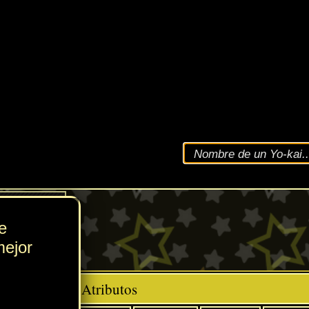
VEL
216