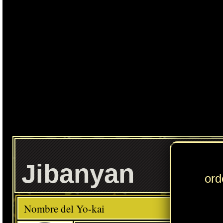
Ente
Jibanyan
Elemento
Clase
Descripción
Comida favorita
---
Chocobarritas
Habilidad
Adrenalina
Localización normal
Historia - Capítulo 1: ¡Los dos Yo-kai Watch!
» Puedes consultar los Yo-kai necesarios para completar cada
Círculo Yo-kai
en
esta sección
.