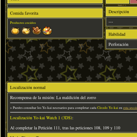
Descripción
Comida favorita
---
Productos cocidos
Habilidad
Perforación
Localización normal
Recompensa de la misión: La maldición del zorro
» Puedes consultar los Yo-kai necesarios para completar cada
Círculo Yo-kai
en
esta secci
Localización Yo-kai Watch 1 (3DS)
:
Al completar la Petición 111, tras las peticiones 108, 109 y 110