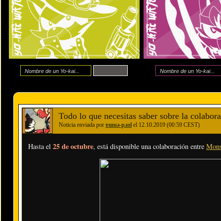
Todo lo que necesitas saber sobre la colabor
Noticia enviada por
ɐɯuǝ-pɹol
el 12.10.2019 (00:59 CEST)
25 de octubre
Hasta el
, está disponible una colaboración entre
Mons