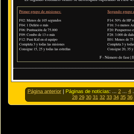
Primer grupo de misiones:
Segundo grupo d
F02: Menos de 105 segundos
F14: 50% de HP re
F04: 1 Delirio o más
F16: 3 o menos 
F06: Puntuación de 75.000
F20: Pezqueroso e
F09: Combo de 13 o más
F28: 3.000 de dañ
F12: Puni Kid en el equipo
E01: Menos de 75
Completa 3 y todas las misiones
Completa 3 y todas
Consigue 15, 25 y todas las estrellas
Consigue 20, 35 y t
F - Número de fase | E
Página anterior
|
Páginas de noticias
:
...
2
...
4
.
28
29
30
31
32
33
34
35
36