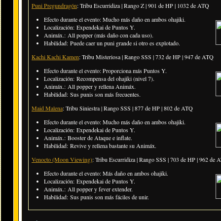
Puni Pregundragón
: Tribu Escurridiza | Rango Z | 901 de HP | 1032 de ATQ
Efecto durante el evento: Mucho más daño en ambos ohajiki.
Localización: Expendekai de Puntos Y.
Animáx.: All popper (más daño con cada uso).
Habilidad: Puede caer un puni grande si otro es explotado.
Kachi Kachi Kamen
: Tribu Misteriosa | Rango SSS | 732 de HP | 947 de ATQ
Efecto durante el evento: Proporciona más Puntos Y.
Localización: Recompensa del ohajiki (nivel 7).
Animáx.: All popper y rellena Animáx.
Habilidad: Sus punis son más frecuentes.
Maid Malena
: Tribu Siniestra | Rango SSS | 877 de HP | 802 de ATQ
Efecto durante el evento: Mucho más daño en ambos ohajiki.
Localización: Expendekai de Puntos Y.
Animáx.: Booster de Ataque e inflate.
Habilidad: Revive y rellena bastante su Animáx.
Venocto (Moon Viewing)
: Tribu Escurridiza | Rango SSS | 703 de HP | 962 de
Efecto durante el evento: Más daño en ambos ohajiki.
Localización: Expendekai de Puntos Y.
Animáx.: All popper y fever extender.
Habilidad: Sus punis son más fáciles de unir.