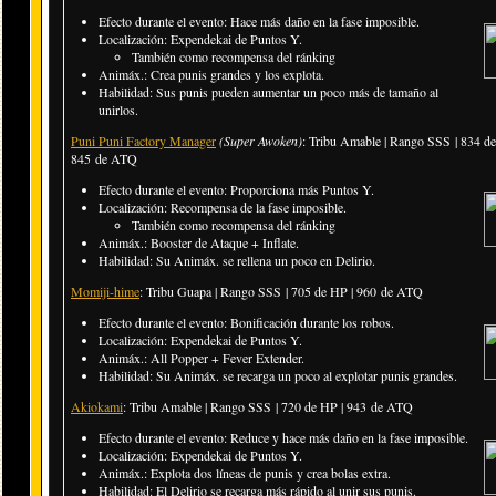
Efecto durante el evento: Hace más daño en la fase imposible.
Localización: Expendekai de Puntos Y.
También como recompensa del ránking
Animáx.: Crea punis grandes y los explota.
Habilidad: Sus punis pueden aumentar un poco más de tamaño al
unirlos.
Puni Puni Factory Manager
(Super Awoken)
: Tribu Amable | Rango SSS | 834 de
845 de ATQ
Efecto durante el evento: Proporciona más Puntos Y.
Localización: Recompensa de la fase imposible.
También como recompensa del ránking
Animáx.: Booster de Ataque + Inflate.
Habilidad: Su Animáx. se rellena un poco en Delirio.
Momiji-hime
: Tribu Guapa | Rango SSS | 705 de HP | 960 de ATQ
Efecto durante el evento: Bonificación durante los robos.
Localización: Expendekai de Puntos Y.
Animáx.: All Popper + Fever Extender.
Habilidad: Su Animáx. se recarga un poco al explotar punis grandes.
Akiokami
: Tribu Amable | Rango SSS | 720 de HP | 943 de ATQ
Efecto durante el evento: Reduce y hace más daño en la fase imposible.
Localización: Expendekai de Puntos Y.
Animáx.: Explota dos líneas de punis y crea bolas extra.
Habilidad: El Delirio se recarga más rápido al unir sus punis.