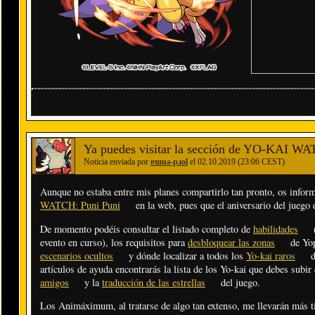
Ya puedes visitar la sección de YO-KAI WA
Noticia enviada por
ɐɯuǝ-pɹol
el 02.10.2019 (23:06 CEST)
Aunque no estaba entre mis planes compartirlo tan pronto, os inform
WATCH: Puni Puni
en la web, pues que el aniversario del juego 
De momento podéis consultar el listado completo de
habilidades
(
evento en curso), los requisitos para
desbloquear las zonas
de Yop
escenarios ocultos
y dónde localizar a todos los
Yo-kai raros
d
artículos de ayuda encontrarás la lista de los Yo-kai que debes subir
amigos
y la
traducción de las estrellas
del juego.
Los Animáximum, al tratarse de algo tan extenso, me llevarán más t