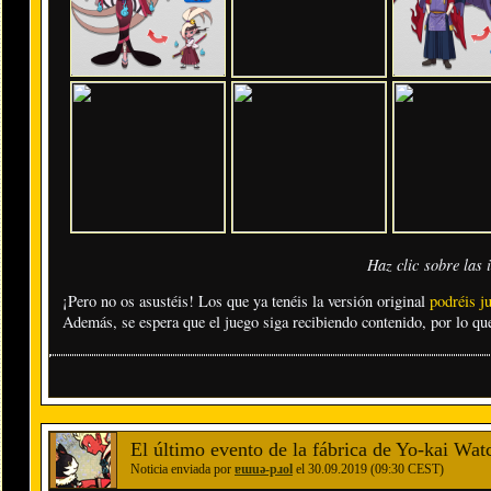
Haz clic sobre las
¡Pero no os asustéis! Los que ya tenéis la versión original
podréis j
Además, se espera que el juego siga recibiendo contenido, por lo que
El último evento de la fábrica de Yo-kai Watc
Noticia enviada por
ɐɯuǝ-pɹol
el 30.09.2019 (09:30 CEST)