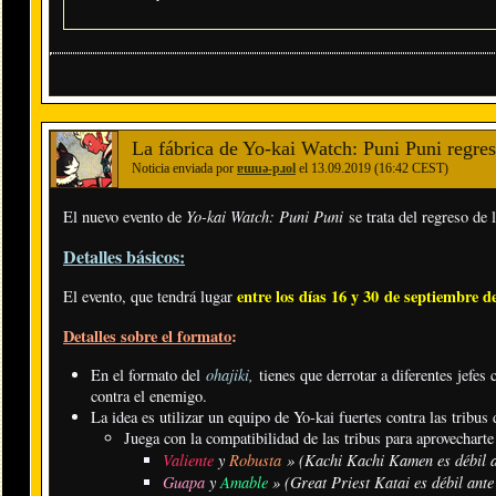
La fábrica de Yo-kai Watch: Puni Puni regr
Noticia enviada por
ɐɯuǝ-pɹol
el 13.09.2019 (16:42 CEST)
Yo-kai Watch: Puni Puni
El nuevo evento de
se trata del regreso de 
Detalles básicos:
entre los días 16 y 30 de septiembre d
El evento, que tendrá lugar
Detalles sobre el formato
:
ohajiki
,
En el formato del
tienes que derrotar a diferentes jefe
contra el enemigo.
La idea es utilizar un equipo de Yo-kai fuertes contra las tribus d
Juega con la compatibilidad de las tribus para aprovecharte
Valiente
y
Robusta
» (Kachi Kachi Kamen es débil a
Guapa
y
Amable
» (Great Priest Katai es débil ante