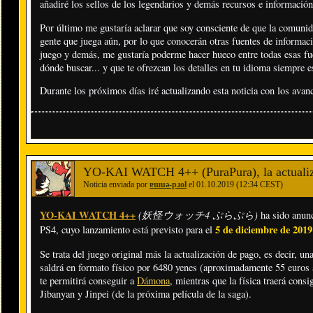
añadiré los sellos de los legendarios y demás recursos e información 
Por último me gustaría aclarar que soy consciente de que la comunid
gente que juega aún, por lo que conocerán otras fuentes de informa
juego y demás, me gustaría poderme hacer hueco entre todas esas fue
dónde buscar... y que te ofrezcan los detalles en tu idioma siempre
Durante los próximos días iré actualizando esta noticia con los avanc
YO-KAI WATCH 4++ (PuraPura), la actualizac
Noticia enviada por
ɐɯuǝ-pɹol
el 01.10.2019 (12:34 CEST)
YO-KAI WATCH 4++
(妖怪ウォッチ4 ぷらぷら)
ha sido anun
5 de diciembre de 2019
PS4, cuyo lanzamiento está previsto para el
Se trata del juego original más la actualización de pago, es decir, un
saldrá en formato físico por 6480 yenes (aproximadamente 55 euros a
te permitirá conseguir a
Dámona
, mientras que la física traerá cons
Jibanyan y Jinpei (de la próxima película de la saga).