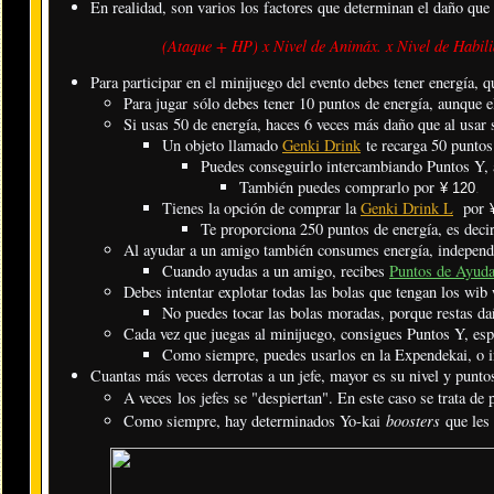
En realidad, son varios los factores que determinan el daño que 
(Ataque + HP) x Nivel de Animáx. x Nivel de Habili
​Para participar en el minijuego del evento debes tener energía, 
Para jugar sólo debes tener 10 puntos de energía, aunque 
Si usas 50 de energía, haces 6 veces más daño que al usar
Un objeto llamado
Genki Drink
te recarga 50 puntos
Puedes conseguirlo intercambiando Puntos Y, a
También puedes comprarlo por
¥ 120
.
Tienes la opción de comprar la
Genki Drink L
por
Te proporciona 250 puntos de energía, es decir
Al ayudar a un amigo también consumes energía, independ
Cuando ayudas a un amigo, recibes
Puntos de Ayud
Debes intentar explotar todas las bolas que tengan los wib 
No puedes tocar las bolas moradas, porque restas da
Cada vez que juegas al minijuego, consigues Puntos Y, es
Como siempre, puedes usarlos en la Expendekai, o i
Cuantas más veces derrotas a un jefe, mayor es su nivel y punto
A veces los jefes se "despiertan". En este caso se trata de
boosters
Como siempre, hay determinados Yo-kai
que les