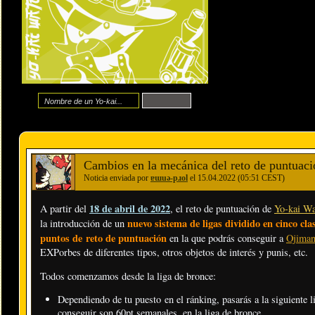
Cambios en la mecánica del reto de puntuaci
Noticia enviada por
ɐɯuǝ-pɹol
el 15.04.2022 (05:51 CEST)
18 de abril de 2022
A partir del
, el reto de puntuación de
Yo-kai Wa
nuevo sistema de ligas dividido en cinco cla
la introducción de un
puntos de reto de puntuación
en la que podrás conseguir a
Ojiman
EXPorbes de diferentes tipos, otros objetos de interés y punis, etc.
Todos comenzamos desde la liga de bronce:
Dependiendo de tu puesto en el ránking, pasarás a la siguiente
conseguir son 60pt semanales, en la liga de bronce.