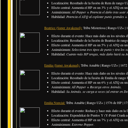
Localización: Resultado de la fusión de Rem de rango U
Efecto central: Aumenta el HP en un 3% y el ATQ en un 
Animáximum:
All Popper + Potencia el daño tras usar
Habilidad:
Potencia el ATQ al explotar punis grandes +
Beatrice (Super Awakened):
Tribu Misteriosa | Rango UZ+ |
1
Efecto durante el evento: Hace más daño en los niveles di
Localización: Resultado de la fusión de Beatrice de ran
Efecto central: Aumenta el HP en un 5% y el ATQ en un 5
Animáximum:
Selecciona tres tipos de punis y tira los s
Habilidad:
Cuanto más HP tengas, más daño hará su An
Emilia (Super Awakened):
Tribu Amable | Rango UZ+ |
1672
Efecto durante el evento: Hace más daño en los niveles di
Localización: Resultado de la fusión de Emilia de rango
Efecto central: Aumenta el HP en un 6% y el ATQ en un 
Animáximum:
All Popper + Recarga otros Animáx
.
Habilidad:
Su Animáx. se carga a veces (al entrar en De
Emilia Nupcial:
Tribu Amable | Rango UZ+ |
1576 de HP | 1
Efecto durante el evento: Reduce y hace más daño en la f
Localización: Expendekai de Puntos Y (Y-Point Crank-a-
Efecto central: Aumenta el HP en un 7% y el ATQ en un 
Animáximum:
Extreme Popper
.