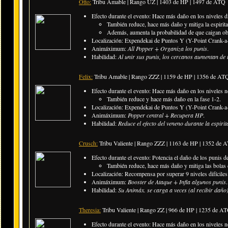
Otto:
Tribu Amable | Rango UZ | 1403 de HP | 1497 de ATQ
Efecto durante el evento: Hace más daño en los niveles di
También reduce, hace más daño y mitiga la espirita
Además, aumenta la probabilidad de que caigan ob
Localización: Expendekai de Puntos Y (Y-Point Crank-a-
Animáximum:
All Popper + Organiza los punis
.
Habilidad:
Al unir sus punis, los cercanos aumentan de 
Felix:
Tribu Amable | Rango ZZZ | 1159 de HP | 1356 de AT
Efecto durante el evento: Hace más daño en los niveles n
También reduce y hace más daño en la fase 1-2.
Localización: Expendekai de Puntos Y (Y-Point Crank-a-
Animáximum:
Popper central + Recupera HP
.
Habilidad:
Reduce el efecto del veneno durante la espir
Crusch:
Tribu Valiente | Rango ZZZ | 1163 de HP | 1352 de 
Efecto durante el evento: Potencia el daño de los punis de
También reduce, hace más daño y mitiga las bolas 
Localización: Recompensa por superar 9 niveles difíciles
Animáximum:
Booster de Ataque + Infla algunos punis
.
Habilidad:
Su Animáx. se carga a veces (al recibir dañ
Theresia:
Tribu Valiente | Rango ZZ | 966 de HP | 1235 de A
Efecto durante el evento: Hace más daño en los niveles n