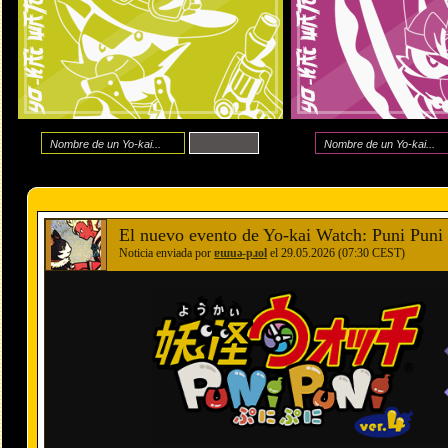
El nuevo evento de Yo-kai Watch: Puni Puni 
Noticia enviada por
ɐɯuǝ-pɹol
el 29.05.2026 (07:30 CEST)