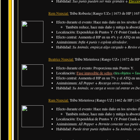
Habilidad:
Sus punis pueden ser más grandes +
Elecció
Rem Nupcial:
Tribu Robusta | Rango UZ+ |
1673 de HP | 16
Efecto durante el evento: Hace más daño en los niveles di
También reduce, hace más daño y mitiga la absorció
Localización: Expendekai de Puntos Y (Y-Point Crank-a-
Efecto central: Aumenta el HP en un 4% y el ATQ en un 
Animáximum:
Infla 4 punis y explota alrededor
.
Habilidad:
Su Animáx. empieza algo cargado + Revive 
Beatrice Nupcial:
Tribu Misteriosa
| Rango UZ+ |
1672 de HP
Efecto durante el evento: Proporciona más Puntos Y.
Localización:
Fase imposible de sellos
(
tira objetos = fa
Efecto central: Aumenta el HP en un 7% y el ATQ en un 5
Animáximum:
All Popper + Recarga otros Animáx
.
Habilidad:
Su Animáx. se carga a veces (al entrar en De
Ram Nupcial:
Tribu Misteriosa | Rango UZ | 1462 de HP | 1
Efecto durante el evento: Hace más daño en los niveles di
También reduce, hace más daño y mitiga la absorci
Localización: Expendekai de Puntos Y (Y-Point Crank-a-
Animáximum:
All Popper + Permite conectar sus punis 
Habilidad:
Puede tirar punis inflados + Su Animáx. se c