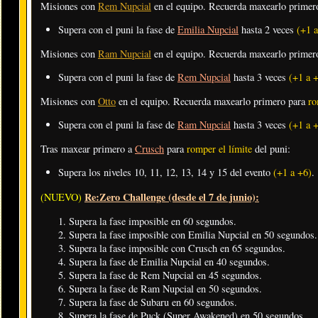
Misiones con
Rem Nupcial
en el equipo. Recuerda maxearlo primer
Supera con el puni la fase de
Emilia Nupcial
hasta 2 veces
(+1 a
Misiones con
Ram Nupcial
en el equipo. Recuerda maxearlo primer
Supera con el puni la fase de
Rem Nupcial
hasta 3 veces
(+1 a 
Misiones con
Otto
en el equipo. Recuerda maxearlo primero para
ro
Supera con el puni la fase de
Ram Nupcial
hasta 3 veces
(+1 a 
Tras maxear primero a
Crusch
para
romper el límite
del puni:
Supera los niveles 10, 11, 12, 13, 14 y 15 del evento
(+1 a +6)
.
Re:Zero Challenge (desde el 7 de junio):
(NUEVO)
Supera la fase imposible en 60 segundos.
Supera la fase imposible con Emilia Nupcial en 50 segundos.
Supera la fase imposible con Crusch en 65 segundos.
Supera la fase de Emilia Nupcial en 40 segundos.
Supera la fase de Rem Nupcial en 45 segundos.
Supera la fase de Ram Nupcial en 50 segundos.
Supera la fase de Subaru en 60 segundos.
Supera la fase de Puck (Super Awakened) en 50 segundos.