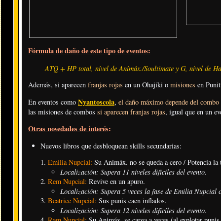
Fórmula de daño de este tipo de eventos:
ATQ + HP total, nivel de Animáx./Soultimate y G, nivel de Hab
Además, si aparecen
franjas rojas
en un Ohajiki o
misiones
en Punit
Nyantoscola
En eventos como
,
el daño máximo depende del combo d
las misiones de combos
si aparecen franjas rojas
, igual que en un ev
Otras novedades de interés
:
Nuevos libros que desbloquean skills secundarias:
Emilia Nupcial:
Su Animáx. no se queda a cero / Potencia la 
Localización: Supera 11 niveles difíciles del evento.
Rem Nupcial:
Revive en un apuro.
Localización: Supera 5 veces la fase de Emilia Nupcial c
Beatrice Nupcial:
Sus punis caen inflados.
Localización: Supera 12 niveles difíciles del evento.
Ram Nupcial:
Su Animáx. se carga a veces (al explotar punis