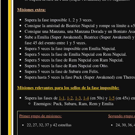
Misiones extra:
Supera la fase imposible 1, 2 y 3 veces.
Consigue la amistad de Beatrice Nupcial y rompe su límite a +5
Consigue una Manzana, una Manzana Dorada y un Boniato Asa
Sube a Emilia (Super Awakened), Beatrice (Super Awakened) y R
fase 45 del evento entre 1 y 5 veces.
Supera 5 veces la fase imposible con Emilia Nupcial.
Supera 5 veces la fase de Emilia Nupcial con Rem Nupcial.
Supera 5 veces la fase de Rem Nupcial con Ram Nupcial.
Supera 5 veces la fase de Ram Nupcial con Otto.
Supera 5 veces la fase de Subaru con Felix.
Supera hasta 5 veces la fase Puck (Super Awakened) con Theres
Misiones relevantes para los sellos de la fase imposible:
Supera las fases de
1-1
,
1-2
,
1-3
,
1-4
(en 50s) y
1-5
(en 45s) en
Enemigos: Puck, Subaru, Ram, Rem y Emilia
Primer grupo de misiones:
Segundo grupo d
22, 27, 32, 37 y 42 estrellas
24, 30, 36, 