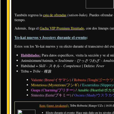
(saisen-bako)
También regresa la
caja de ofrendas
. Puedes ofrenda
tiempo.
Además, llega el
Gacha VIP Premium Ilimitado
, con dos lineups (un
Yo-kai nuevos y
durante el evento
:
boosters
Estos son los Yo-kai nuevos y su efecto durante el transcurso del ev
Habilidades:
Para datos específicos, visita la sección y ve al n
Soultimate - ひっさつわざ - Amulti
Animáximum/Animáx. =
Skill - スキル - Compétence |
Fever
Habilidad =
Delirio:
Tribe - 種族
Tribu =
Valiente (Brave/イサマシ)
/
Robusta (Tough/ゴーケツ
Misteriosa (Mysterious/フシギ)
/
Escurridiza (Sli
Guapa (Charming/プリチー)
/
Amable (Heartful/ポ
Siniestra (Eerie/ブキミー)
/
Oscura (Shady/ウスラカ
Rem (Super Awakened):
Tribu Robusta | Rango UZ+ |
1618 d
Efecto durante el evento: Hace más daño en los niveles di