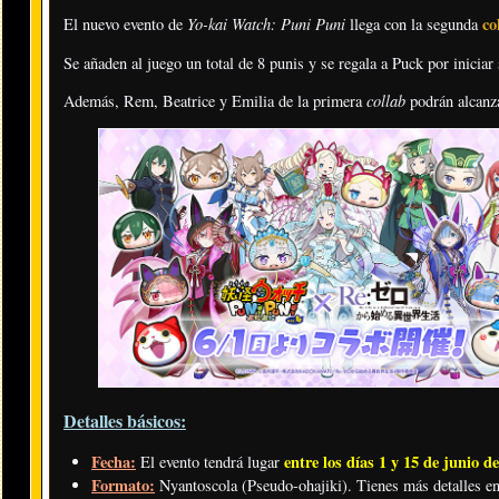
Yo-kai Watch: Puni Puni
co
El nuevo evento de
llega con la segunda
Se añaden al juego un total de 8 punis y se regala a Puck por iniciar 
collab
Además, Rem, Beatrice y Emilia de la primera
podrán alcanz
Detalles básicos:
Fecha:
entre los días 1 y 15 de junio d
El evento tendrá lugar
Formato:
Nyantoscola (Pseudo-ohajiki). Tienes más detalles en