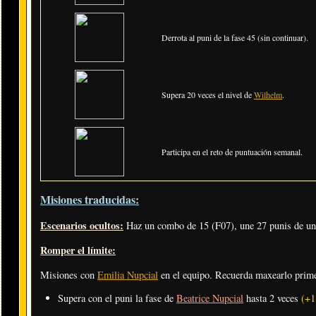
Derrota al puni de la fase 45 (sin continuar).
Supera 20 veces el nivel de
Wilhelm
.
Participa en el reto de puntuación semanal.
Misiones traducidas:
Escenarios ocultos:
Haz un combo de 15 (F07), une 27 punis de una
Romper el límite:
Misiones con
Emilia Nupcial
en el equipo. Recuerda maxearlo prim
Supera con el puni la fase de
Beatrice Nupcial
hasta 2 veces
(+1